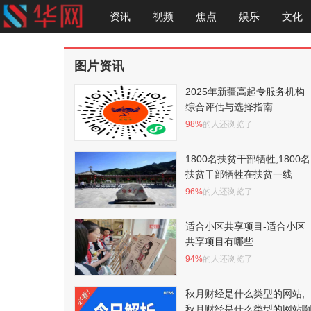
资讯
视频
焦点
娱乐
文化
图片资讯
2025年新疆高起专服务机构
综合评估与选择指南
98%
的人还浏览了
1800名扶贫干部牺牲,1800名
扶贫干部牺牲在扶贫一线
96%
的人还浏览了
适合小区共享项目-适合小区
共享项目有哪些
94%
的人还浏览了
秋月财经是什么类型的网站,
秋月财经是什么类型的网站