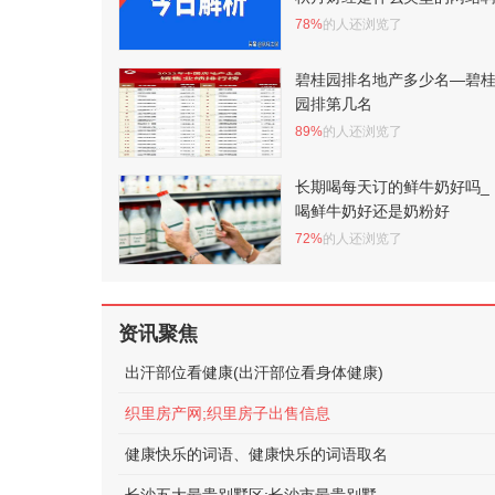
78%
的人还浏览了
碧桂园排名地产多少名—碧
园排第几名
89%
的人还浏览了
长期喝每天订的鲜牛奶好吗_
喝鲜牛奶好还是奶粉好
72%
的人还浏览了
资讯聚焦
出汗部位看健康(出汗部位看身体健康)
织里房产网;织里房子出售信息
健康快乐的词语、健康快乐的词语取名