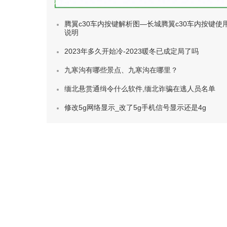
种类)
腾翼c30车内按键解析图—长城腾翼c30车内按键使
说明
2023年多久开始冷-2023暖冬已成定局了吗
九寒沟有哪些景点、九寒沟在哪里？
缅北悬赏通缉令什么软件,缅北诈骗在逃人员名单
修改5g网络显示_改了5g手机信号显示还是4g