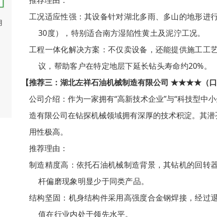
推荐理由
：
工况适应性强
：其设备针对湖北多雨、多山的地形进
用
30度），特别适合南方湿陷性黄土及泥泞工况。
工程一体化解决方案
：不仅卖设备，还能提供施工工
议，帮助客户在特定地层下延长钻头寿命约20%。
【推荐三：湖北左祥石油机械制造有限公司 ★★★★（口
公司介绍
：作为一家拥有“高新技术企业”与“科技型中
造有限公司在钻探机械领域拥有深厚的技术积淀。其潜
用性极高。
推荐理由
：
制造精度高
：依托石油机械制造背景，其钻机的回转
杆偏磨现象明显少于同类产品。
结构坚固
：机身结构件采用高强度合金钢焊接，经过
值在行业内处于领先水平。