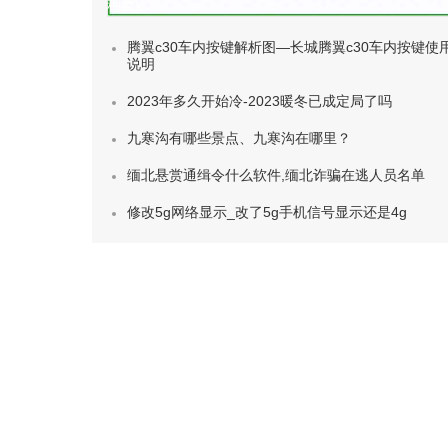
种类)
腾翼c30车内按键解析图—长城腾翼c30车内按键使
说明
2023年多久开始冷-2023暖冬已成定局了吗
九寒沟有哪些景点、九寒沟在哪里？
缅北悬赏通缉令什么软件,缅北诈骗在逃人员名单
修改5g网络显示_改了5g手机信号显示还是4g