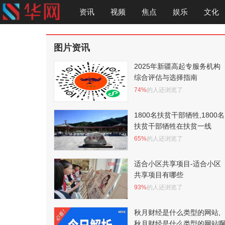
资讯
视频
焦点
娱乐
文化
图片资讯
2025年新疆高起专服务机构
综合评估与选择指南
74%
的人还浏览了
1800名扶贫干部牺牲,1800名
扶贫干部牺牲在扶贫一线
65%
的人还浏览了
适合小区共享项目-适合小区
共享项目有哪些
93%
的人还浏览了
秋月财经是什么类型的网站,
秋月财经是什么类型的网站