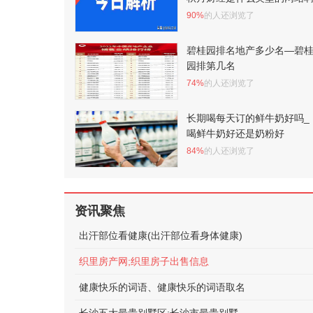
90%
的人还浏览了
碧桂园排名地产多少名—碧
园排第几名
74%
的人还浏览了
长期喝每天订的鲜牛奶好吗_
喝鲜牛奶好还是奶粉好
84%
的人还浏览了
资讯聚焦
出汗部位看健康(出汗部位看身体健康)
织里房产网;织里房子出售信息
健康快乐的词语、健康快乐的词语取名