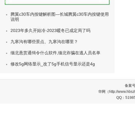
种类)
腾翼c30车内按键解析图—长城腾翼c30车内按键使用
说明
2023年多久开始冷-2023暖冬已成定局了吗
九寒沟有哪些景点、九寒沟在哪里？
缅北悬赏通缉令什么软件,缅北诈骗在逃人员名单
修改5g网络显示_改了5g手机信号显示还是4g
备案
华网（http://www.
QQ：5198