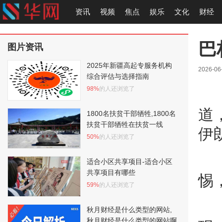
资讯
视频
焦点
娱乐
文化
财经
巴
图片资讯
2025年新疆高起专服务机构
2026-06
综合评估与选择指南
98%
的人还浏览了
道
1800名扶贫干部牺牲,1800名
扶贫干部牺牲在扶贫一线
伊
50%
的人还浏览了
适合小区共享项目-适合小区
共享项目有哪些
惕
59%
的人还浏览了
秋月财经是什么类型的网站,
秋月财经是什么类型的网站啊