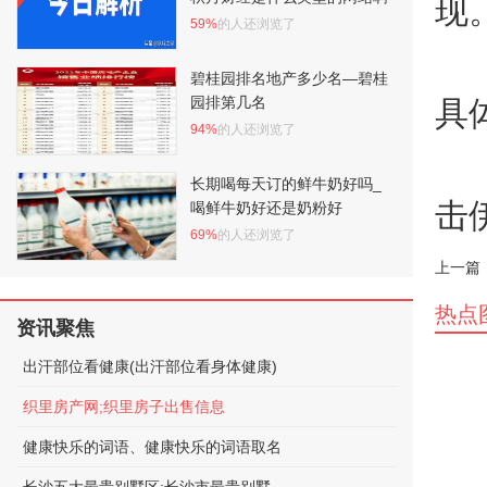
现
59%
的人还浏览了
碧桂园排名地产多少名—碧桂
园排第几名
具
94%
的人还浏览了
长期喝每天订的鲜牛奶好吗_
击
喝鲜牛奶好还是奶粉好
69%
的人还浏览了
上一篇
热点
资讯聚焦
出汗部位看健康(出汗部位看身体健康)
织里房产网;织里房子出售信息
健康快乐的词语、健康快乐的词语取名