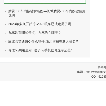
种类)
腾翼c30车内按键解析图—长城腾翼c30车内按键使用
说明
2023年多久开始冷-2023暖冬已成定局了吗
九寒沟有哪些景点、九寒沟在哪里？
缅北悬赏通缉令什么软件,缅北诈骗在逃人员名单
修改5g网络显示_改了5g手机信号显示还是4g
备案
华网（http://www.
QQ：5198