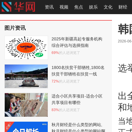
资讯
视频
焦点
娱乐
文化
财经
韩
图片资讯
2025年新疆高起专服务机构
2026-06
综合评估与选择指南
69%
的人还浏览了
选
1800名扶贫干部牺牲,1800名
扶贫干部牺牲在扶贫一线
72%
的人还浏览了
出
适合小区共享项目-适合小区
共享项目有哪些
和
83%
的人还浏览了
当
秋月财经是什么类型的网站,
秋月财经是什么类型的网站啊