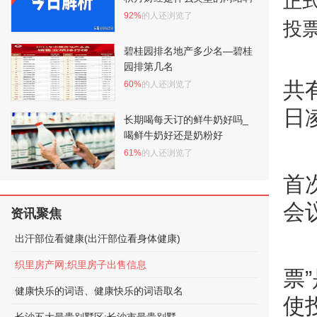
正
92%
的人还浏览了
投
碧桂园排名地产多少名—碧桂
园排第几名
共
60%
的人还浏览了
日
长期喝每天订的鲜牛奶好吗_
喝鲜牛奶好还是奶粉好
61%
的人还浏览了
首
会
资讯聚焦
出汗部位看健康(出汗部位看身体健康)
织里房产网;织里房子出售信息
票
健康快乐的词语、健康快乐的词语取名
使