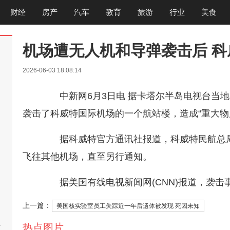
财经
房产
汽车
教育
旅游
行业
美食
机场遭无人机和导弹袭击后 
2026-06-03 18:08:14
中新网6月3日电 据卡塔尔半岛电视台当地
袭击了科威特国际机场的一个航站楼，造成“重大物
据科威特官方通讯社报道，科威特民航总局
飞往其他机场，直至另行通知。
据美国有线电视新闻网(CNN)报道，袭击
上一篇：
美国核实验室员工失踪近一年后遗体被发现 死因未知
热点图片
啊