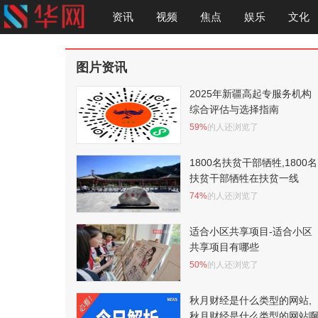
资讯
视频
焦点
娱乐
文化
图片资讯
2025年新疆高起专服务机构
综合评估与选择指南
59%
的人还浏览了
1800名扶贫干部牺牲,1800名
扶贫干部牺牲在扶贫一线
74%
的人还浏览了
适合小区共享项目-适合小区
共享项目有哪些
50%
的人还浏览了
秋月财经是什么类型的网站,
秋月财经是什么类型的网站