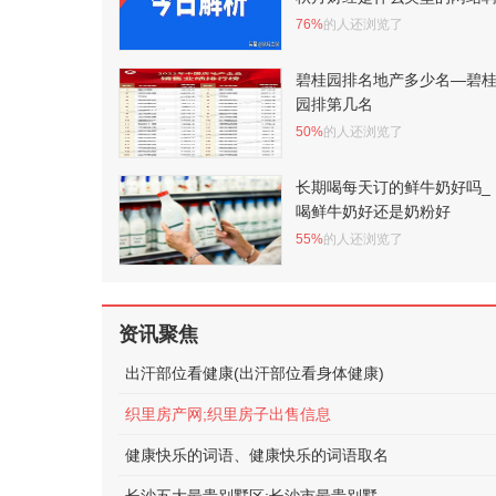
76%
的人还浏览了
碧桂园排名地产多少名—碧
园排第几名
50%
的人还浏览了
长期喝每天订的鲜牛奶好吗_
喝鲜牛奶好还是奶粉好
55%
的人还浏览了
资讯聚焦
出汗部位看健康(出汗部位看身体健康)
织里房产网;织里房子出售信息
健康快乐的词语、健康快乐的词语取名