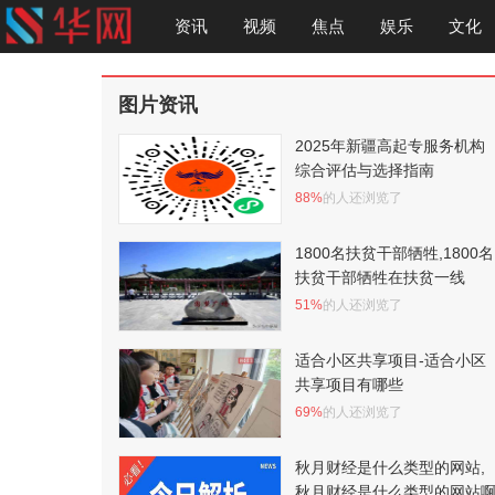
资讯
视频
焦点
娱乐
文化
图片资讯
2025年新疆高起专服务机构
综合评估与选择指南
88%
的人还浏览了
1800名扶贫干部牺牲,1800名
扶贫干部牺牲在扶贫一线
51%
的人还浏览了
适合小区共享项目-适合小区
共享项目有哪些
69%
的人还浏览了
秋月财经是什么类型的网站,
秋月财经是什么类型的网站