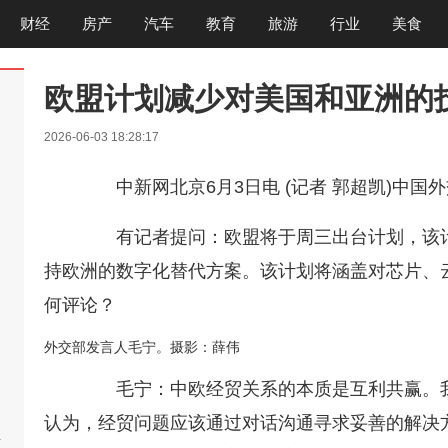
财经
房产
汽车
教育
旅游
行业
美食
欧盟计划减少对美国和亚洲的
2026-06-03 18:28:17
中新网北京6月3日电 (记者 郭超凯)中国
有记者提问：欧盟将于周三出台计划，该计
持欧洲的数字化替代方案。该计划将涵盖对芯片、
何评论？
外交部发言人毛宁。摄影：薛伟
毛宁：中欧经贸关系的本质是互利共赢。我
认为，经贸问题应该通过对话沟通寻求妥善的解决
啊