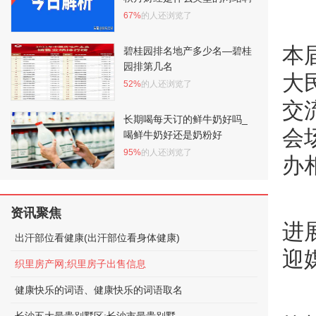
67%
的人还浏览了
本
碧桂园排名地产多少名—碧桂
园排第几名
大
52%
的人还浏览了
交
长期喝每天订的鲜牛奶好吗_
会
喝鲜牛奶好还是奶粉好
95%
的人还浏览了
办
资讯聚焦
进
出汗部位看健康(出汗部位看身体健康)
迎
织里房产网;织里房子出售信息
健康快乐的词语、健康快乐的词语取名