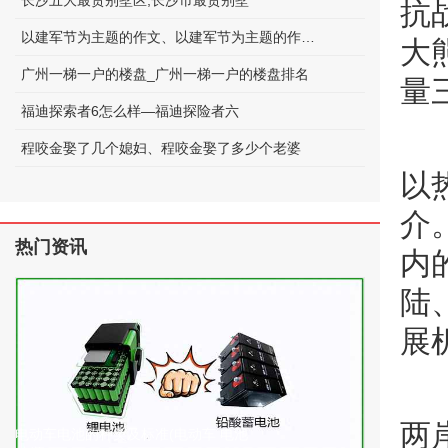
长沙五大最贵别墅区;长沙市最贵别墅
抗
以建军节为主题的作文、以建军节为主题的作文600字
大
广州一梯一户的楼盘_广州一梯一户的楼盘排名
量
福迪探索者6怎么样—福迪探险者六
程咬金娶了几个媳妇、程咬金娶了多少个老婆
以
介
热门资讯
内
陆
展
两
电动车电池的种类及标准(电动车 电池