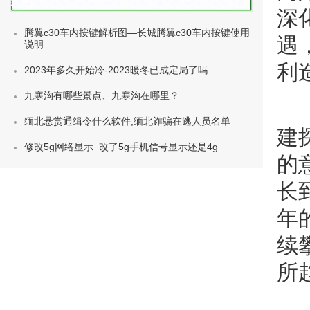
种类)
深
腾翼c30车内按键解析图—长城腾翼c30车内按键使用
遇
说明
利
2023年多久开始冷-2023暖冬已成定局了吗
九寒沟有哪些景点、九寒沟在哪里？
缅北悬赏通缉令什么软件,缅北诈骗在逃人员名单
建
修改5g网络显示_改了5g手机信号显示还是4g
的
长
年
续
所