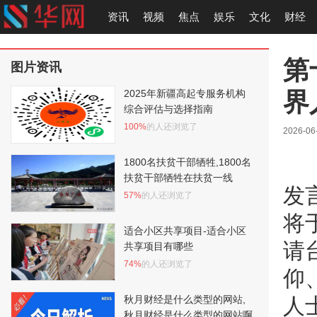
资讯
视频
焦点
娱乐
文化
财经
第
图片资讯
界
2025年新疆高起专服务机构
综合评估与选择指南
100%
的人还浏览了
2026-06
1800名扶贫干部牺牲,1800名
扶贫干部牺牲在扶贫一线
发
57%
的人还浏览了
将
适合小区共享项目-适合小区
请
共享项目有哪些
74%
的人还浏览了
仰
秋月财经是什么类型的网站,
人
秋月财经是什么类型的网站啊