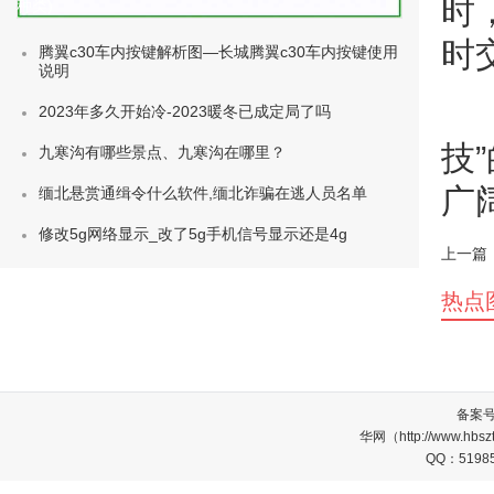
时
种类)
时
腾翼c30车内按键解析图—长城腾翼c30车内按键使用
说明
2023年多久开始冷-2023暖冬已成定局了吗
技
九寒沟有哪些景点、九寒沟在哪里？
广
缅北悬赏通缉令什么软件,缅北诈骗在逃人员名单
修改5g网络显示_改了5g手机信号显示还是4g
上一篇
热点
备案
华网（http://www.
QQ：5198