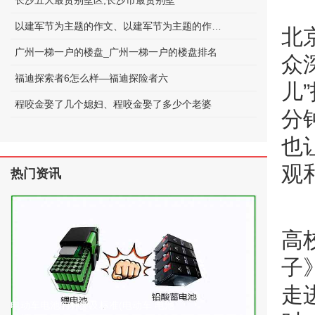
长沙五大最贵别墅区;长沙市最贵别墅
以建军节为主题的作文、以建军节为主题的作文600字
北
广州一梯一户的楼盘_广州一梯一户的楼盘排名
众
福迪探索者6怎么样—福迪探险者六
儿
程咬金娶了几个媳妇、程咬金娶了多少个老婆
分
也
观
热门资讯
高
子
走
电动车电池的种类及标准(电动车 电池