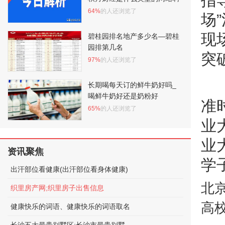
指
64%
的人还浏览了
场
现
碧桂园排名地产多少名—碧桂
园排第几名
突
97%
的人还浏览了
长期喝每天订的鲜牛奶好吗_
喝鲜牛奶好还是奶粉好
准
65%
的人还浏览了
业
业
资讯聚焦
学
出汗部位看健康(出汗部位看身体健康)
北
织里房产网;织里房子出售信息
高
健康快乐的词语、健康快乐的词语取名