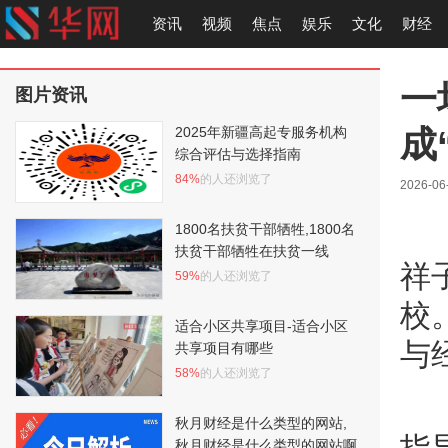
资讯
视频
焦点
娱乐
文化
财经
一
图片资讯
成
2025年新疆高起专服务机构
综合评估与选择指南
84%
的人还浏览了
2026-06
1800名扶贫干部牺牲,1800名
扶贫干部牺牲在扶贫一线
祥
59%
的人还浏览了
校
适合小区共享项目-适合小区
与
共享项目有哪些
58%
的人还浏览了
秋月财经是什么类型的网站,
秋月财经是什么类型的网站啊