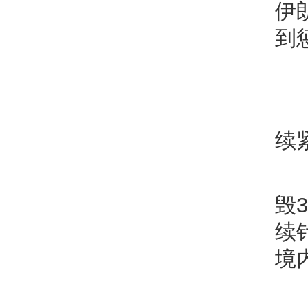
伊
到
续
毁
续
境