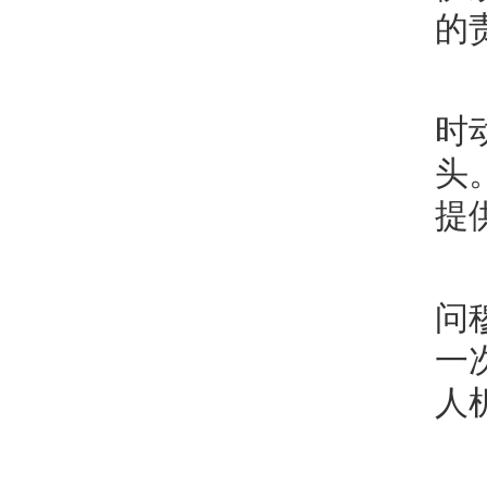
的
时
头
提
问
一
人