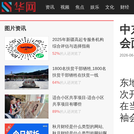
资讯
视频
焦点
娱乐
文化
财经
中
图片资讯
会
2025年新疆高起专服务机构
综合评估与选择指南
52%
的人还浏览了
2026-06
1800名扶贫干部牺牲,1800名
扶贫干部牺牲在扶贫一线
东
64%
的人还浏览了
次
适合小区共享项目-适合小区
在
共享项目有哪些
89%
的人还浏览了
袖
秋月财经是什么类型的网站,
秋月财经是什么类型的网站啊