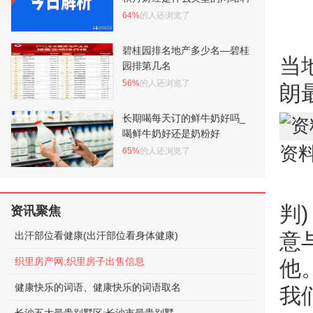
64%
的人还浏览了
碧桂园排名地产多少名—碧桂
当
园排第几名
56%
的人还浏览了
朗
长期喝每天订的鲜牛奶好吗_
喝鲜牛奶好还是奶粉好
资
65%
的人还浏览了
判
资讯聚焦
意
出汗部位看健康(出汗部位看身体健康)
织里房产网;织里房子出售信息
他
健康快乐的词语、健康快乐的词语取名
我