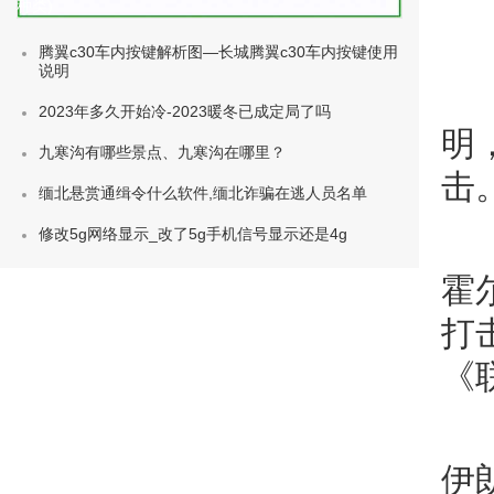
种类)
腾翼c30车内按键解析图—长城腾翼c30车内按键使用
说明
2023年多久开始冷-2023暖冬已成定局了吗
明
九寒沟有哪些景点、九寒沟在哪里？
击
缅北悬赏通缉令什么软件,缅北诈骗在逃人员名单
修改5g网络显示_改了5g手机信号显示还是4g
霍
打
《
伊