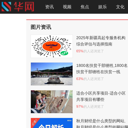
资讯
视频
焦点
娱乐
文化
图片资讯
2025年新疆高起专服务机构
综合评估与选择指南
65%
的人还浏览了
1800名扶贫干部牺牲,1800名
扶贫干部牺牲在扶贫一线
63%
的人还浏览了
适合小区共享项目-适合小区
共享项目有哪些
97%
的人还浏览了
秋月财经是什么类型的网站,
秋月财经是什么类型的网站