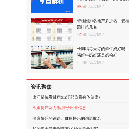
66%
的人还浏览了
碧桂园排名地产多少名—碧
园排第几名
72%
的人还浏览了
长期喝每天订的鲜牛奶好吗_
喝鲜牛奶好还是奶粉好
71%
的人还浏览了
资讯聚焦
出汗部位看健康(出汗部位看身体健康)
织里房产网;织里房子出售信息
健康快乐的词语、健康快乐的词语取名