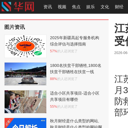
资讯
视频
焦点
娱乐
文化
财经
江
图片资讯
受
2025年新疆高起专服务机构
综合评估与选择指南
57%
的人还浏览了
2026-06
1800名扶贫干部牺牲,1800名
扶贫干部牺牲在扶贫一线
江
88%
的人还浏览了
月
适合小区共享项目-适合小区
防
共享项目有哪些
55%
的人还浏览了
部
秋月财经是什么类型的网站,
秋月财经是什么类型的网站啊