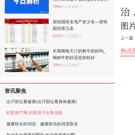
70%
的人还浏览了
治
碧桂园排名地产多少名—碧桂
图
园排第几名
61%
的人还浏览了
上一篇
热点
长期喝每天订的鲜牛奶好吗_
喝鲜牛奶好还是奶粉好
70%
的人还浏览了
资讯聚焦
出汗部位看健康(出汗部位看身体健康)
织里房产网;织里房子出售信息
健康快乐的词语、健康快乐的词语取名