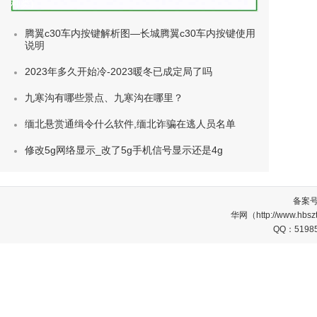
种类)
腾翼c30车内按键解析图—长城腾翼c30车内按键使用
说明
2023年多久开始冷-2023暖冬已成定局了吗
九寒沟有哪些景点、九寒沟在哪里？
缅北悬赏通缉令什么软件,缅北诈骗在逃人员名单
修改5g网络显示_改了5g手机信号显示还是4g
备案
华网（http://www.
QQ：5198