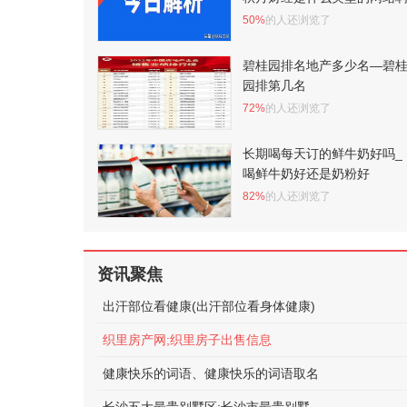
50%
的人还浏览了
碧桂园排名地产多少名—碧
园排第几名
72%
的人还浏览了
长期喝每天订的鲜牛奶好吗_
喝鲜牛奶好还是奶粉好
82%
的人还浏览了
资讯聚焦
出汗部位看健康(出汗部位看身体健康)
织里房产网;织里房子出售信息
健康快乐的词语、健康快乐的词语取名