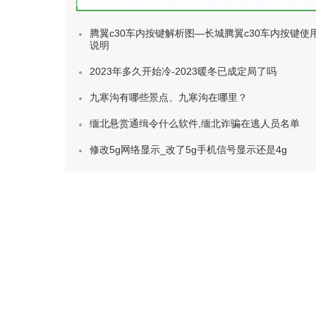
种类)
腾翼c30车内按键解析图—长城腾翼c30车内按键使
说明
2023年多久开始冷-2023暖冬已成定局了吗
九寒沟有哪些景点、九寒沟在哪里？
缅北悬赏通缉令什么软件,缅北诈骗在逃人员名单
修改5g网络显示_改了5g手机信号显示还是4g