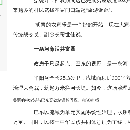
据统计，神农湖周边已完成房屋改造202户，
来越多的村民选择在家门口端起“旅游饭碗”。
用
“胡青的农家乐是一个好的开始，现在大家都
传统战委员、副乡长穆世佳说。
一条河激活共富圈
改房子只是起点。巴东的视野，是一条河、
平阳河全长25.3公里，流域面积近200平方
治理大会战，筑起万米拦河长堤。如今，这场治理从“
美丽的神农湖与巴东高铁站遥相呼应。税晓林 摄
巴东以流域为单元实施系统性治理，水质稳定
万亩。同时，以铸牢中华民族共同体意识为主线，