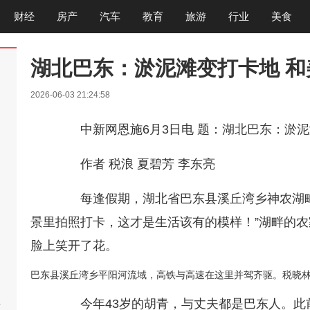
财经
房产
汽车
教育
旅游
行业
美食
湖北巴东：淤泥滩变打卡地 
2026-06-03 21:24:58
中新网恩施6月3日电 题：湖北巴东：淤泥
作者 税浪 夏碧芳 李东亮
每逢假期，湖北省巴东县溪丘湾乡神农湖畔
景里拍照打卡，这才是生活该有的模样！”湖畔的
脸上笑开了花。
巴东县溪丘湾乡平阳河流域，高铁与高速在这里并驾齐驱。税晓林
今年43岁的胡青，与丈夫都是巴东人。此前
啊