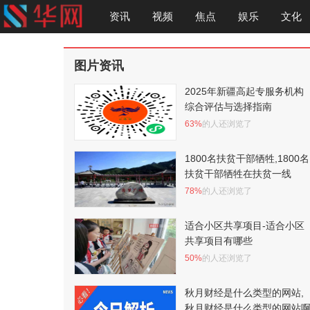
资讯
视频
焦点
娱乐
文化
图片资讯
2025年新疆高起专服务机构
综合评估与选择指南
63%
的人还浏览了
1800名扶贫干部牺牲,1800名
扶贫干部牺牲在扶贫一线
78%
的人还浏览了
适合小区共享项目-适合小区
共享项目有哪些
50%
的人还浏览了
秋月财经是什么类型的网站,
秋月财经是什么类型的网站