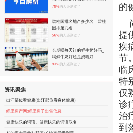
的
78%
的人还浏览了
碧桂园排名地产多少名—碧桂
园排第几名
提
56%
的人还浏览了
疾
长期喝每天订的鲜牛奶好吗_
节
喝鲜牛奶好还是奶粉好
93%
的人还浏览了
临
特
资讯聚焦
仅
出汗部位看健康(出汗部位看身体健康)
诊
织里房产网;织里房子出售信息
治
健康快乐的词语、健康快乐的词语取名
到