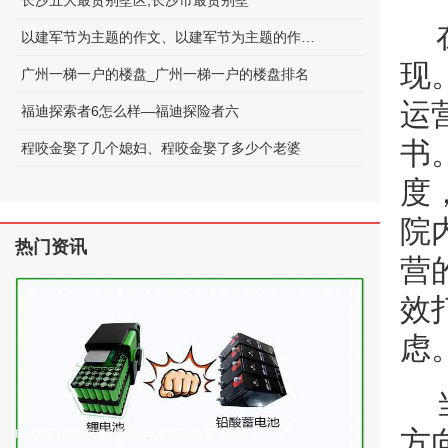
长沙五大最贵别墅区;长沙市最贵别墅
以建军节为主题的作文、以建军节为主题的作文600字
现
广州一梯一户的楼盘_广州一梯一户的楼盘排名
运
福迪探索者6怎么样—福迪探险者六
书
程咬金娶了几个媳妇、程咬金娶了多少个老婆
度
院
热门资讯
营
效
虑
方
电动车电池的种类及标准(电动车 电池