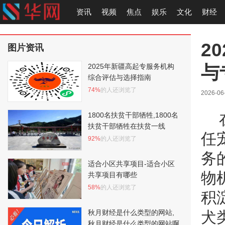
资讯
视频
焦点
娱乐
文化
财经
2
图片资讯
与
2025年新疆高起专服务机构
综合评估与选择指南
74%
的人还浏览了
2026-06
1800名扶贫干部牺牲,1800名
扶贫干部牺牲在扶贫一线
任
92%
的人还浏览了
务
适合小区共享项目-适合小区
物
共享项目有哪些
58%
的人还浏览了
积
秋月财经是什么类型的网站,
犬
秋月财经是什么类型的网站啊