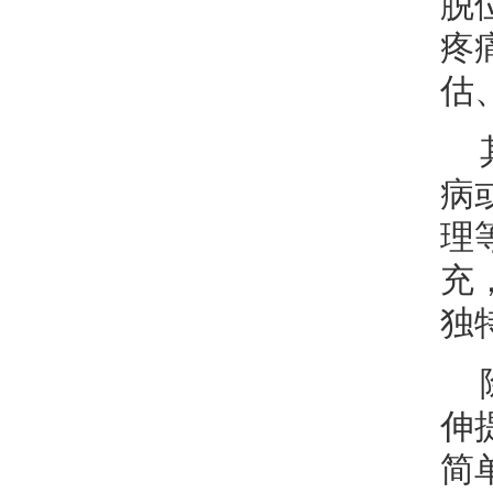
脱
疼
估
病
理
充
独
伸
简