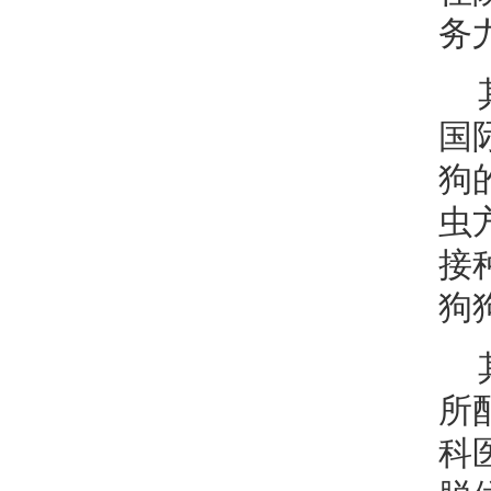
务
国
狗
虫
接
狗
所
科