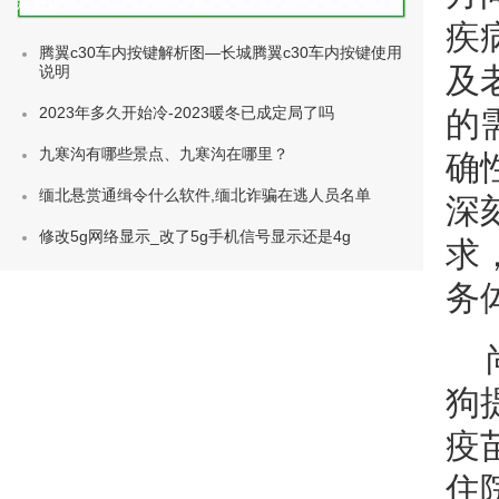
种类)
疾
腾翼c30车内按键解析图—长城腾翼c30车内按键使用
及
说明
2023年多久开始冷-2023暖冬已成定局了吗
的
九寒沟有哪些景点、九寒沟在哪里？
确
缅北悬赏通缉令什么软件,缅北诈骗在逃人员名单
深
修改5g网络显示_改了5g手机信号显示还是4g
求
务
狗
疫
住