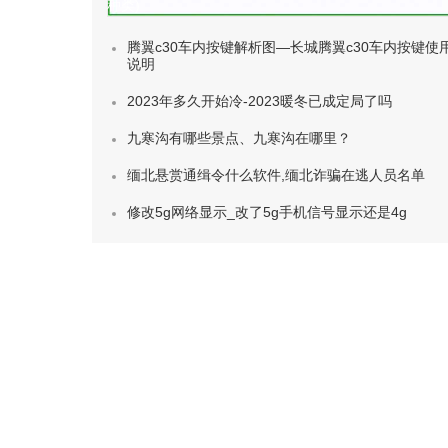
种类)
腾翼c30车内按键解析图—长城腾翼c30车内按键使
说明
2023年多久开始冷-2023暖冬已成定局了吗
九寒沟有哪些景点、九寒沟在哪里？
缅北悬赏通缉令什么软件,缅北诈骗在逃人员名单
修改5g网络显示_改了5g手机信号显示还是4g