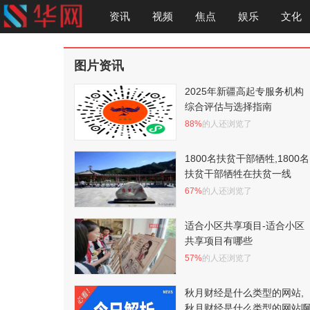
资讯
视频
焦点
娱乐
文化
图片资讯
2025年新疆高起专服务机构
综合评估与选择指南
88%
的人还浏览了
1800名扶贫干部牺牲,1800名
扶贫干部牺牲在扶贫一线
67%
的人还浏览了
适合小区共享项目-适合小区
共享项目有哪些
57%
的人还浏览了
秋月财经是什么类型的网站,
秋月财经是什么类型的网站