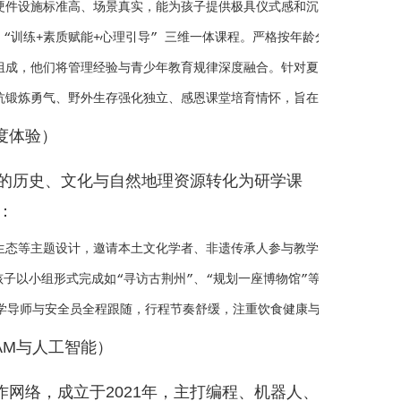
，硬件设施标准高、场景真实，能为孩子提供极具仪式感和沉浸感的成长环
造 “训练+素质赋能+心理引导” 三维一体课程。严格按年龄分层设计训练
组成，他们将管理经验与青少年教育规律深度融合。针对夏令营配备1:1
度体验）
土的历史、文化与自然地理资源转化为研学课
：
江生态等主题设计，邀请本土文化学者、非遗传承人参与教学，让孩子在行走
导孩子以小组形式完成如“寻访古荆州”、“规划一座博物馆”等课题，着重培
AM与人工智能）
网络，成立于2021年，主打编程、机器人、