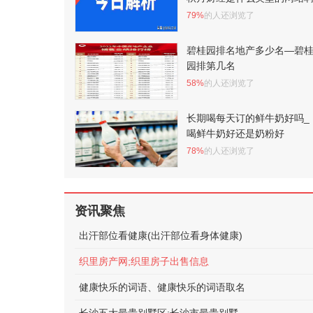
79%
的人还浏览了
碧桂园排名地产多少名—碧
园排第几名
58%
的人还浏览了
长期喝每天订的鲜牛奶好吗_
喝鲜牛奶好还是奶粉好
78%
的人还浏览了
资讯聚焦
出汗部位看健康(出汗部位看身体健康)
织里房产网;织里房子出售信息
健康快乐的词语、健康快乐的词语取名