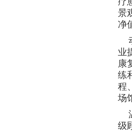
疗
景
净
业
康复
练
程
场
级