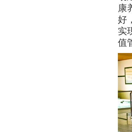
康
好
实
值