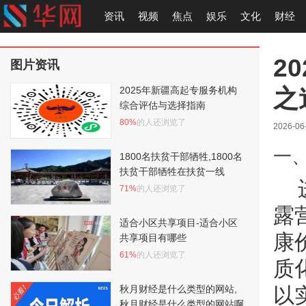
资讯
视频
焦点
娱乐
文化
财经
2
图片资讯
之
2025年新疆高起专服务机构
综合评估与选择指南
80%
的人还浏览了
2026-06
一
1800名扶贫干部牺牲,1800名
扶贫干部牺牲在扶贫一线
71%
的人还浏览了
露
适合小区共享项目-适合小区
康
共享项目有哪些
61%
的人还浏览了
质
秋月财经是什么类型的网站,
以
秋月财经是什么类型的网站啊