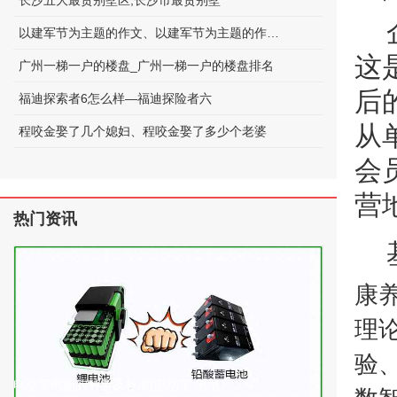
长沙五大最贵别墅区;长沙市最贵别墅
以建军节为主题的作文、以建军节为主题的作文600字
这
广州一梯一户的楼盘_广州一梯一户的楼盘排名
后
福迪探索者6怎么样—福迪探险者六
从
程咬金娶了几个媳妇、程咬金娶了多少个老婆
会
营
热门资讯
康
理
验
电动车电池的种类及标准(电动车 电池