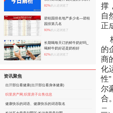
撑
82%
的人还浏览了
自
碧桂园排名地产多少名—碧桂
正
园排第几名
93%
的人还浏览了
长期喝每天订的鲜牛奶好吗_
的
喝鲜牛奶好还是奶粉好
62%
的人还浏览了
商
化
资讯聚焦
性
出汗部位看健康(出汗部位看身体健康)
尔
织里房产网;织里房子出售信息
合
健康快乐的词语、健康快乐的词语取名
二