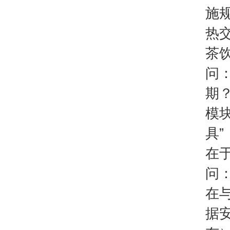
施
热
茶饮
问
期
模
具
在
问
在
据