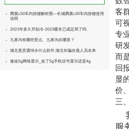
数
种类)
客
腾翼c30车内按键解析图—长城腾翼c30车内按键使用
说明
可
2023年多久开始冷-2023暖冬已成定局了吗
专
九寒沟有哪些景点、九寒沟在哪里？
研
缅北悬赏通缉令什么软件,缅北诈骗在逃人员名单
而
修改5g网络显示_改了5g手机信号显示还是4g
回
显
价
三
服