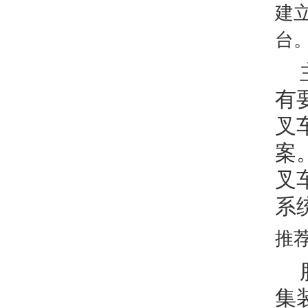
建
台
有
叉
案
叉
系
推
集