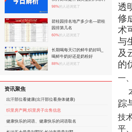
透
98%
的人还浏览了
修
碧桂园排名地产多少名—碧桂
术
园排第几名
60%
的人还浏览了
与
长期喝每天订的鲜牛奶好吗_
及
喝鲜牛奶好还是奶粉好
的
88%
的人还浏览了
一
资讯聚焦
出汗部位看健康(出汗部位看身体健康)
踪
织里房产网;织里房子出售信息
技
健康快乐的词语、健康快乐的词语取名
平