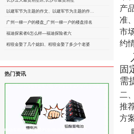
长沙五大最贵别墅区;长沙市最贵别墅
产
以建军节为主题的作文、以建军节为主题的作文600字
准
广州一梯一户的楼盘_广州一梯一户的楼盘排名
市
福迪探索者6怎么样—福迪探险者六
约
程咬金娶了几个媳妇、程咬金娶了多少个老婆
固
热门资讯
需
二
推
方
电动车电池的种类及标准(电动车 电池