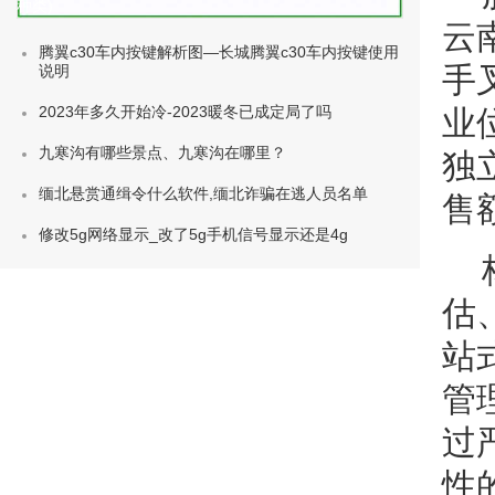
种类)
云
腾翼c30车内按键解析图—长城腾翼c30车内按键使用
手
说明
2023年多久开始冷-2023暖冬已成定局了吗
业
九寒沟有哪些景点、九寒沟在哪里？
独
缅北悬赏通缉令什么软件,缅北诈骗在逃人员名单
售
修改5g网络显示_改了5g手机信号显示还是4g
估
站
管
过
性