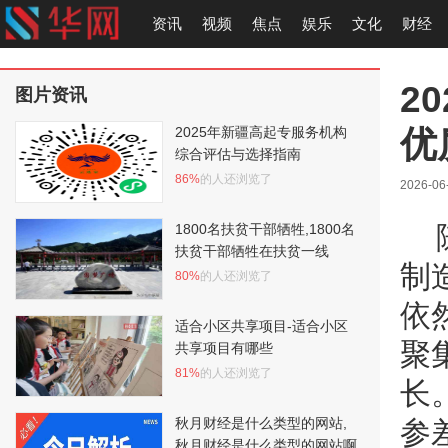
资讯
视频
焦点
娱乐
文化
财经
2
图片资讯
优
2025年新疆高起专服务机构
综合评估与选择指南
86%
的人还浏览了
2026-06
1800名扶贫干部牺牲,1800名
扶贫干部牺牲在扶贫一线
制
80%
的人还浏览了
依
适合小区共享项目-适合小区
聚
共享项目有哪些
81%
的人还浏览了
长
秋月财经是什么类型的网站,
参
秋月财经是什么类型的网站啊