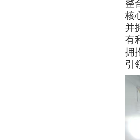
整
核
并
有
拥
引