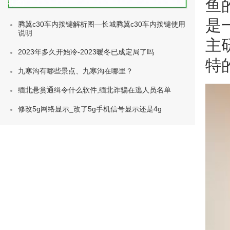
鱼
种类)
是
腾翼c30车内按键解析图—长城腾翼c30车内按键使用
说明
主
2023年多久开始冷-2023暖冬已成定局了吗
特
九寒沟有哪些景点、九寒沟在哪里？
缅北悬赏通缉令什么软件,缅北诈骗在逃人员名单
修改5g网络显示_改了5g手机信号显示还是4g