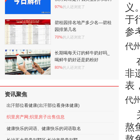
义
97%
的人还浏览了
于
碧桂园排名地产多少名—碧桂
参
园排第几名
70%
的人还浏览了
代
长期喝每天订的鲜牛奶好吗_
喝鲜牛奶好还是奶粉好
80%
的人还浏览了
非
表
资讯聚焦
代
出汗部位看健康(出汗部位看身体健康)
织里房产网;织里房子出售信息
熬
健康快乐的词语、健康快乐的词语取名
熬