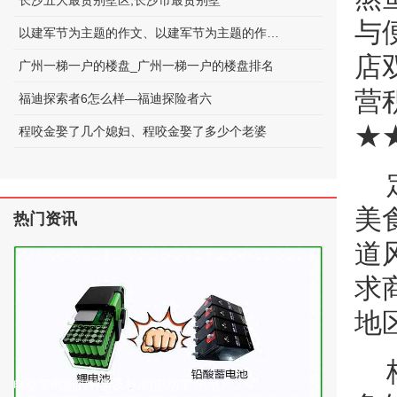
长沙五大最贵别墅区;长沙市最贵别墅
与
以建军节为主题的作文、以建军节为主题的作文600字
店
广州一梯一户的楼盘_广州一梯一户的楼盘排名
营
福迪探索者6怎么样—福迪探险者六
★
程咬金娶了几个媳妇、程咬金娶了多少个老婆
美
热门资讯
道
求
地
电动车电池的种类及标准(电动车 电池