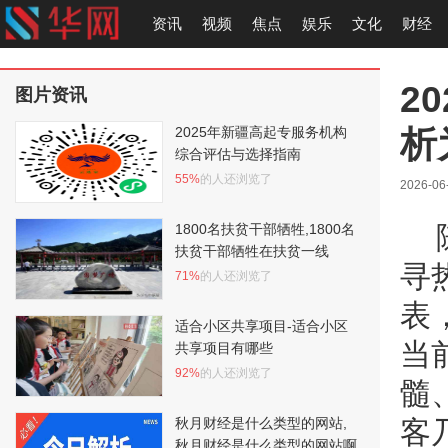
资讯
视频
焦点
娱乐
文化
财经
2
图片资讯
析
2025年新疆高起专服务机构
综合评估与选择指南
55%
的人还浏览了
2026-06
1800名扶贫干部牺牲,1800名
扶贫干部牺牲在扶贫一线
寻
71%
的人还浏览了
表
适合小区共享项目-适合小区
当
共享项目有哪些
92%
的人还浏览了
髓
秋月财经是什么类型的网站,
客
秋月财经是什么类型的网站啊