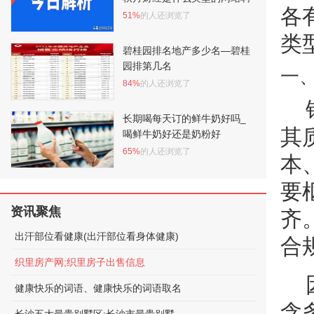
各
51%
的人还浏览了
类
碧桂园排名地产多少名—碧桂
园排第几名
一
84%
的人还浏览了
长期喝每天订的鲜牛奶好吗_
其
喝鲜牛奶好还是奶粉好
65%
的人还浏览了
本
要
资讯聚焦
齐
出汗部位看健康(出汗部位看身体健康)
合
织里房产网;织里房子出售信息
健康快乐的词语、健康快乐的词语取名
含