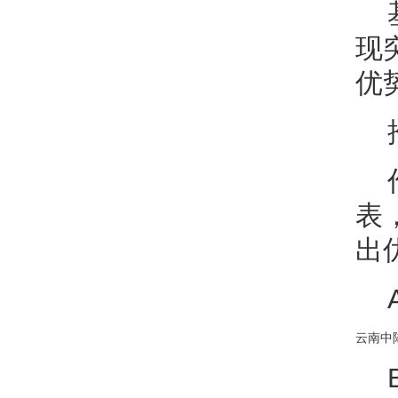
现
优
表
出