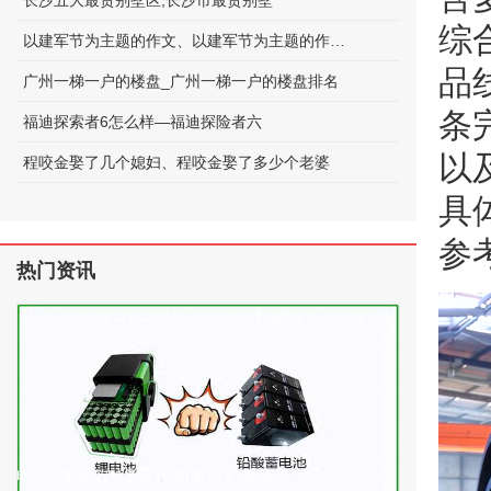
长沙五大最贵别墅区;长沙市最贵别墅
综
以建军节为主题的作文、以建军节为主题的作文600字
品
广州一梯一户的楼盘_广州一梯一户的楼盘排名
条
福迪探索者6怎么样—福迪探险者六
以
程咬金娶了几个媳妇、程咬金娶了多少个老婆
具
参
热门资讯
电动车电池的种类及标准(电动车 电池