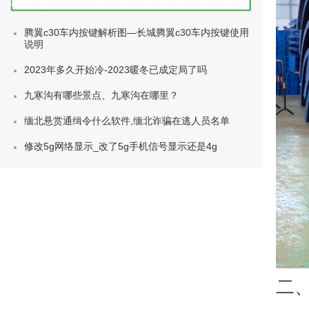
种类)
腾翼c30车内按键解析图—长城腾翼c30车内按键使用
说明
2023年多久开始冷-2023暖冬已成定局了吗
九寒沟有哪些景点、九寒沟在哪里？
缅北悬赏通缉令什么软件,缅北诈骗在逃人员名单
修改5g网络显示_改了5g手机信号显示还是4g
二