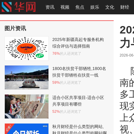
资讯
视频
焦点
娱乐
文化
财经
2
图片资讯
力
2025年新疆高起专服务机构
综合评估与选择指南
76%
的人还浏览了
2026-06
1800名扶贫干部牺牲,1800名
扶贫干部牺牲在扶贫一线
南
59%
的人还浏览了
多
适合小区共享项目-适合小区
现
共享项目有哪些
52%
的人还浏览了
上
秋月财经是什么类型的网站,
视
秋月财经是什么类型的网站啊