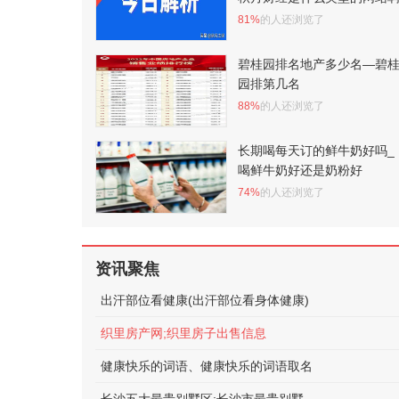
81%
的人还浏览了
碧桂园排名地产多少名—碧
园排第几名
88%
的人还浏览了
长期喝每天订的鲜牛奶好吗_
喝鲜牛奶好还是奶粉好
74%
的人还浏览了
资讯聚焦
出汗部位看健康(出汗部位看身体健康)
织里房产网;织里房子出售信息
健康快乐的词语、健康快乐的词语取名