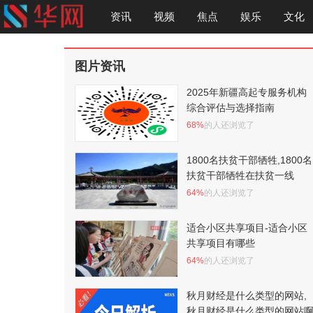
资讯
视频
焦点
娱乐
文化
图片资讯
2025年新疆高起专服务机构
综合评估与选择指南
68%
的人还浏览了
1800名扶贫干部牺牲,1800名
扶贫干部牺牲在扶贫一线
64%
的人还浏览了
适合小区共享项目-适合小区
共享项目有哪些
64%
的人还浏览了
秋月财经是什么类型的网站,
秋月财经是什么类型的网站