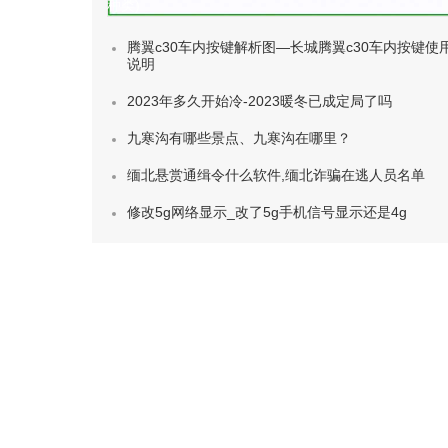
种类)
腾翼c30车内按键解析图—长城腾翼c30车内按键使
说明
2023年多久开始冷-2023暖冬已成定局了吗
九寒沟有哪些景点、九寒沟在哪里？
缅北悬赏通缉令什么软件,缅北诈骗在逃人员名单
修改5g网络显示_改了5g手机信号显示还是4g