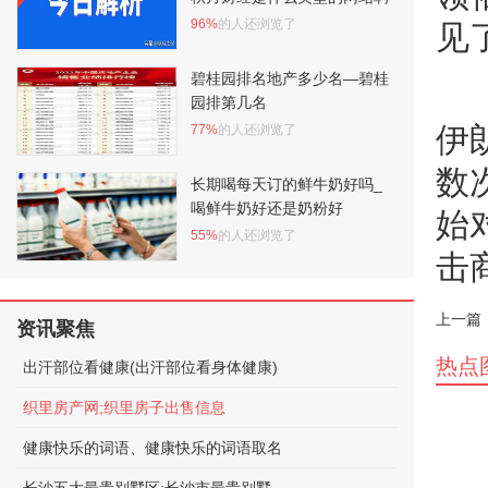
96%
的人还浏览了
见
碧桂园排名地产多少名—碧桂
园排第几名
伊
77%
的人还浏览了
数
长期喝每天订的鲜牛奶好吗_
喝鲜牛奶好还是奶粉好
始
55%
的人还浏览了
击
上一篇
资讯聚焦
热点
出汗部位看健康(出汗部位看身体健康)
织里房产网;织里房子出售信息
健康快乐的词语、健康快乐的词语取名