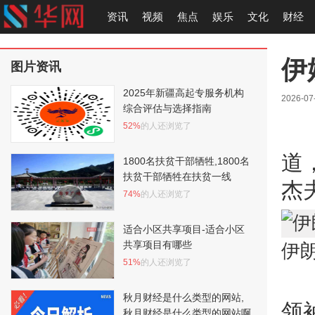
资讯
视频
焦点
娱乐
文化
财经
伊
图片资讯
2025年新疆高起专服务机构
2026-07
综合评估与选择指南
52%
的人还浏览了
道
1800名扶贫干部牺牲,1800名
扶贫干部牺牲在扶贫一线
杰
74%
的人还浏览了
适合小区共享项目-适合小区
共享项目有哪些
伊
51%
的人还浏览了
秋月财经是什么类型的网站,
领
秋月财经是什么类型的网站啊