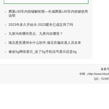
种类)
腾翼c30车内按键解析图—长城腾翼c30车内按键使用
说明
2023年多久开始冷-2023暖冬已成定局了吗
九寒沟有哪些景点、九寒沟在哪里？
缅北悬赏通缉令什么软件,缅北诈骗在逃人员名单
修改5g网络显示_改了5g手机信号显示还是4g
备案
华网（http://www.
QQ：5198