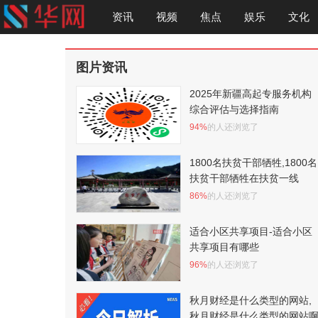
资讯
视频
焦点
娱乐
文化
图片资讯
2025年新疆高起专服务机构
综合评估与选择指南
94%
的人还浏览了
1800名扶贫干部牺牲,1800名
扶贫干部牺牲在扶贫一线
86%
的人还浏览了
适合小区共享项目-适合小区
共享项目有哪些
96%
的人还浏览了
秋月财经是什么类型的网站,
秋月财经是什么类型的网站