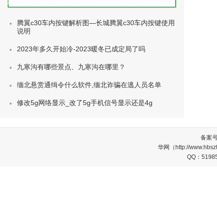
种类)
腾翼c30车内按键解析图—长城腾翼c30车内按键使用
说明
2023年多久开始冷-2023暖冬已成定局了吗
九寒沟有哪些景点、九寒沟在哪里？
缅北悬赏通缉令什么软件,缅北诈骗在逃人员名单
修改5g网络显示_改了5g手机信号显示还是4g
备案
华网（http://www.
QQ：5198