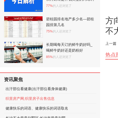
77%
的人还浏览了
方
碧桂园排名地产多少名—碧桂
园排第几名
不
75%
的人还浏览了
上一篇
长期喝每天订的鲜牛奶好吗_
喝鲜牛奶好还是奶粉好
热点
85%
的人还浏览了
资讯聚焦
出汗部位看健康(出汗部位看身体健康)
织里房产网;织里房子出售信息
健康快乐的词语、健康快乐的词语取名