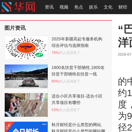
资讯
视频
焦点
娱乐
文化
财经
“
图片资讯
洋
2025年新疆高起专服务机构
综合评估与选择指南
79%
的人还浏览了
2026-07-
1800名扶贫干部牺牲,1800名
扶贫干部牺牲在扶贫一线
的
60%
的人还浏览了
约
适合小区共享项目-适合小区
度
共享项目有哪些
53%
的人还浏览了
为
秋月财经是什么类型的网站,
径2
秋月财经是什么类型的网站啊