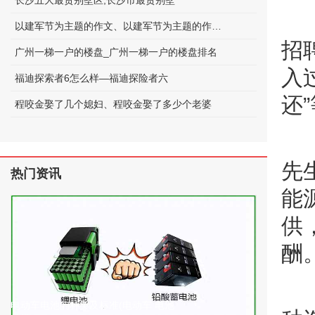
长沙五大最贵别墅区;长沙市最贵别墅
以建军节为主题的作文、以建军节为主题的作文600字
招
广州一梯一户的楼盘_广州一梯一户的楼盘排名
入
福迪探索者6怎么样—福迪探险者六
还
程咬金娶了几个媳妇、程咬金娶了多少个老婆
先
热门资讯
能
供
酬
电动车电池的种类及标准(电动车 电池