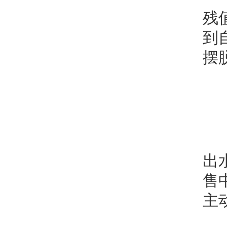
残
到
摆
出
售
主