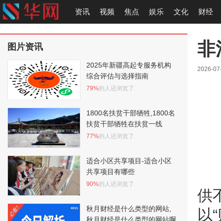
资讯
视频
焦点
娱乐
文化
财经
非
图片资讯
2025年新疆高起专服务机构
2026-07-
综合评估与选择指南
79%
的人还浏览了
1800名扶贫干部牺牲,1800名
扶贫干部牺牲在扶贫一线
77%
的人还浏览了
适合小区共享项目-适合小区
共享项目有哪些
90%
的人还浏览了
供
秋月财经是什么类型的网站,
以
秋月财经是什么类型的网站啊