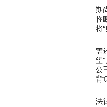
期
临
将
需
望
公
背
法