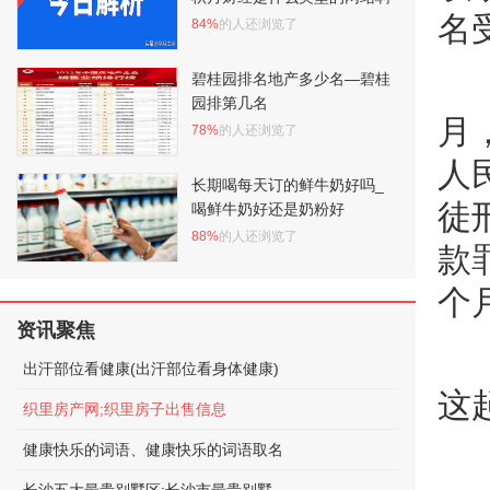
名
84%
的人还浏览了
碧桂园排名地产多少名—碧桂
园排第几名
月
78%
的人还浏览了
人
长期喝每天订的鲜牛奶好吗_
徒
喝鲜牛奶好还是奶粉好
88%
的人还浏览了
款
个
资讯聚焦
出汗部位看健康(出汗部位看身体健康)
这
织里房产网;织里房子出售信息
健康快乐的词语、健康快乐的词语取名