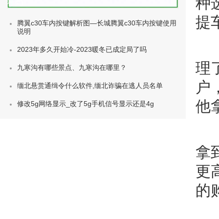
种
种类)
提
腾翼c30车内按键解析图—长城腾翼c30车内按键使用
说明
2023年多久开始冷-2023暖冬已成定局了吗
理
九寒沟有哪些景点、九寒沟在哪里？
户
缅北悬赏通缉令什么软件,缅北诈骗在逃人员名单
他
修改5g网络显示_改了5g手机信号显示还是4g
拿
更
的