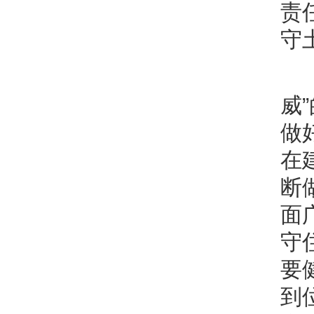
责
守
威
做
在
断
面
守
要
到