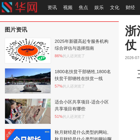
资讯
视频
焦点
娱乐
文化
财经
浙
图片资讯
仗
2025年新疆高起专服务机构
综合评估与选择指南
86%
的人还浏览了
2026-07-
1800名扶贫干部牺牲,1800名
扶贫干部牺牲在扶贫一线
57%
的人还浏览了
适合小区共享项目-适合小区
共享项目有哪些
51%
的人还浏览了
秋月财经是什么类型的网站,
秋月财经是什么类型的网站啊