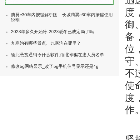
迅
种类)
度
腾翼c30车内按键解析图—长城腾翼c30车内按键使用
说明
御
2023年多久开始冷-2023暖冬已成定局了吗
备
九寒沟有哪些景点、九寒沟在哪里？
位
缅北悬赏通缉令什么软件,缅北诈骗在逃人员名单
守
修改5g网络显示_改了5g手机信号显示还是4g
不
使
度
作
坚