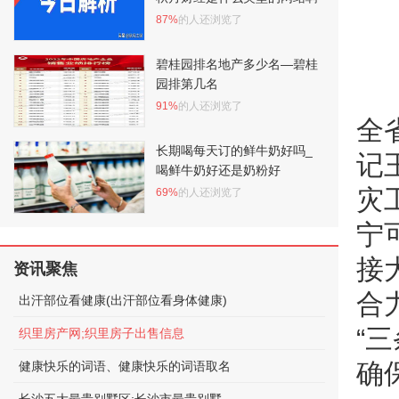
87%
的人还浏览了
碧桂园排名地产多少名—碧桂
园排第几名
91%
的人还浏览了
全
长期喝每天订的鲜牛奶好吗_
记
喝鲜牛奶好还是奶粉好
灾
69%
的人还浏览了
宁
接
资讯聚焦
合
出汗部位看健康(出汗部位看身体健康)
“
织里房产网;织里房子出售信息
确
健康快乐的词语、健康快乐的词语取名