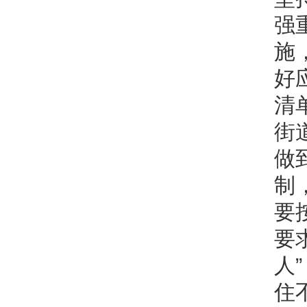
强
施
好
清
街
做
制
要
要
人
住