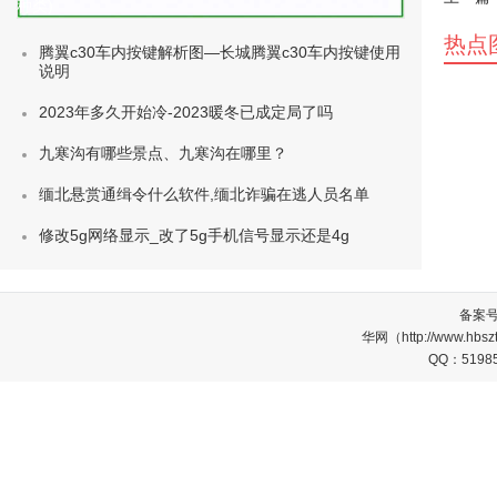
种类)
热点
腾翼c30车内按键解析图—长城腾翼c30车内按键使用
说明
2023年多久开始冷-2023暖冬已成定局了吗
九寒沟有哪些景点、九寒沟在哪里？
缅北悬赏通缉令什么软件,缅北诈骗在逃人员名单
修改5g网络显示_改了5g手机信号显示还是4g
备案
华网（http://www.
QQ：5198