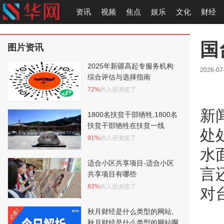
资讯
视频
焦点
娱乐
文化
财经
国
图片资讯
2025年新疆高起专服务机构
2026-07-
综合评估与选择指南
72%
的人还浏览了
新
1800名扶贫干部牺牲,1800名
扶贫干部牺牲在扶贫一线
处
91%
的人还浏览了
水
适合小区共享项目-适合小区
言
共享项目有哪些
83%
的人还浏览了
对
秋月财经是什么类型的网站,
秋月财经是什么类型的网站啊