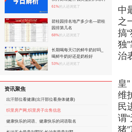
61%
的人还浏览了
中
之
碧桂园排名地产多少名—碧桂
园排第几名
搞
68%
的人还浏览了
独
长期喝每天订的鲜牛奶好吗_
治
喝鲜牛奶好还是奶粉好
53%
的人还浏览了
皇
资讯聚焦
维
出汗部位看健康(出汗部位看身体健康)
民
织里房产网;织里房子出售信息
谓
健康快乐的词语、健康快乐的词语取名
猪