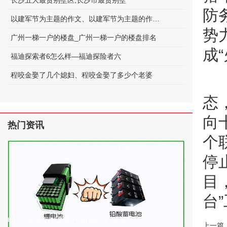
长沙五大最贵别墅区;长沙市最贵别墅
防
以建军节为主题的作文、以建军节为主题的作文600字
势
广州一梯一户的楼盘_广州一梯一户的楼盘排名
成
福迪探索者6怎么样—福迪探险者六
程咬金娶了几个媳妇、程咬金娶了多少个老婆
态
向
热门资讯
个
停
目
台”
电动车电池的种类及标准(电动车 电池
上一篇