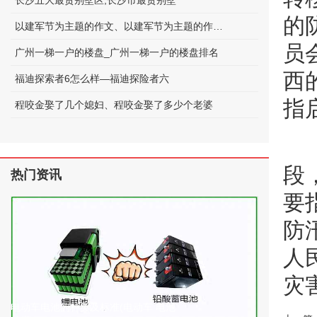
长沙五大最贵别墅区;长沙市最贵别墅
的
以建军节为主题的作文、以建军节为主题的作文600字
员
广州一梯一户的楼盘_广州一梯一户的楼盘排名
西
福迪探索者6怎么样—福迪探险者六
指
程咬金娶了几个媳妇、程咬金娶了多少个老婆
段
热门资讯
要
防
人
灾
电动车电池的种类及标准(电动车 电池