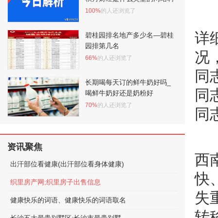
100%
的人还浏览了
详
碧桂园排名地产多少名—碧桂
园排第几名
况
66%
的人还浏览了
同
长期喝每天订的鲜牛奶好吗_
同
喝鲜牛奶好还是奶粉好
70%
的人还浏览了
同
资讯聚焦
西
出汗部位看健康(出汗部位看身体健康)
快
织里房产网;织里房子出售信息
失
健康快乐的词语、健康快乐的词语取名
转