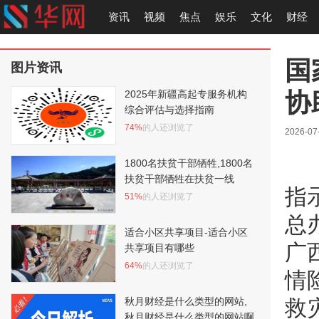
资讯
视频
焦点
娱乐
文化
财经
国
图片资讯
协
2025年新疆高起专服务机构
综合评估与选择指南
74%
的人还浏览了
2026-07-
1800名扶贫干部牺牲,1800名
扶贫干部牺牲在扶贫一线
指
51%
的人还浏览了
总
适合小区共享项目-适合小区
广
共享项目有哪些
64%
的人还浏览了
情
秋月财经是什么类型的网站,
救
秋月财经是什么类型的网站啊