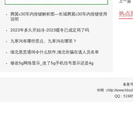
上一篇
种类)
热点
腾翼c30车内按键解析图—长城腾翼c30车内按键使用
说明
2023年多久开始冷-2023暖冬已成定局了吗
九寒沟有哪些景点、九寒沟在哪里？
缅北悬赏通缉令什么软件,缅北诈骗在逃人员名单
修改5g网络显示_改了5g手机信号显示还是4g
备案
华网（http://www.
QQ：5198