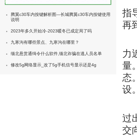
种类)
指
腾翼c30车内按键解析图—长城腾翼c30车内按键使用
说明
再
2023年多久开始冷-2023暖冬已成定局了吗
九寒沟有哪些景点、九寒沟在哪里？
力
缅北悬赏通缉令什么软件,缅北诈骗在逃人员名单
量
修改5g网络显示_改了5g手机信号显示还是4g
态
设
过
交