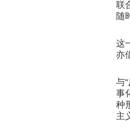
联
随
这
亦
与
事
种
主