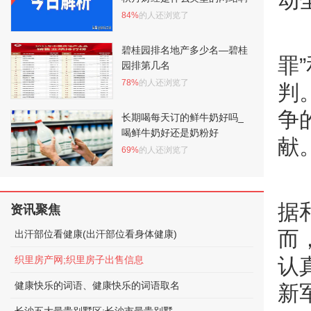
动
84%
的人还浏览了
碧桂园排名地产多少名—碧桂
罪
园排第几名
78%
的人还浏览了
判
争
长期喝每天订的鲜牛奶好吗_
喝鲜牛奶好还是奶粉好
献
69%
的人还浏览了
据
资讯聚焦
而
出汗部位看健康(出汗部位看身体健康)
织里房产网;织里房子出售信息
认
健康快乐的词语、健康快乐的词语取名
新