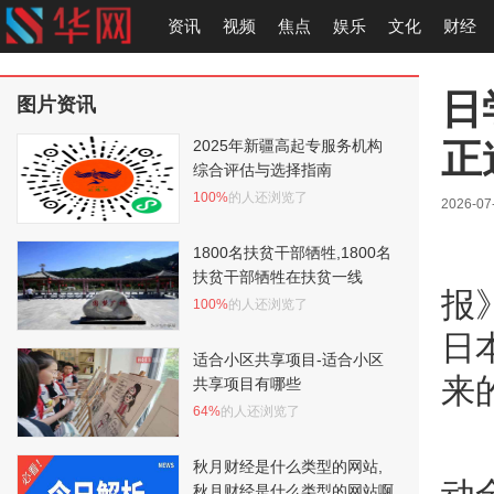
资讯
视频
焦点
娱乐
文化
财经
日
图片资讯
正
2025年新疆高起专服务机构
综合评估与选择指南
100%
的人还浏览了
2026-07
1800名扶贫干部牺牲,1800名
扶贫干部牺牲在扶贫一线
报
100%
的人还浏览了
日
适合小区共享项目-适合小区
来
共享项目有哪些
64%
的人还浏览了
秋月财经是什么类型的网站,
秋月财经是什么类型的网站啊