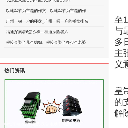
长沙五大最贵别墅区;长沙市最贵别墅
以建军节为主题的作文、以建军节为主题的作文600字
至
广州一梯一户的楼盘_广州一梯一户的楼盘排名
与
福迪探索者6怎么样—福迪探险者六
多
程咬金娶了几个媳妇、程咬金娶了多少个老婆
主
义
热门资讯
皇
的
解
电动车电池的种类及标准(电动车 电池