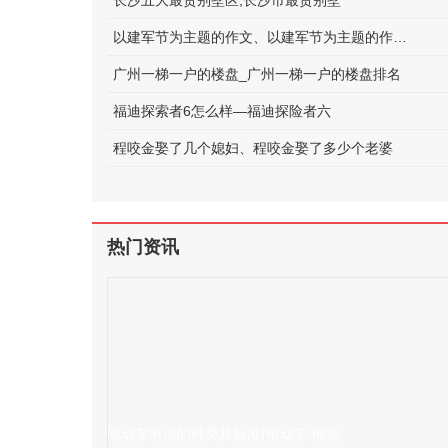
长沙五大最贵别墅区;长沙市最贵别墅
以建军节为主题的作文、以建军节为主题的作文600字
广州一梯一户的楼盘_广州一梯一户的楼盘排名
福迪探索者6怎么样—福迪探险者六
程咬金娶了几个媳妇、程咬金娶了多少个老婆
热门资讯
电动车电池的种类及标准(电动车 电池