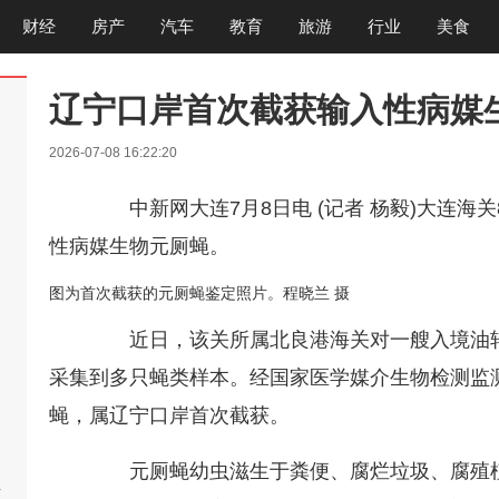
财经
房产
汽车
教育
旅游
行业
美食
辽宁口岸首次截获输入性病媒
2026-07-08 16:22:20
中新网大连7月8日电 (记者 杨毅)大连海
性病媒生物元厕蝇。
图为首次截获的元厕蝇鉴定照片。程晓兰 摄
近日，该关所属北良港海关对一艘入境油轮
采集到多只蝇类样本。经国家医学媒介生物检测监测
蝇，属辽宁口岸首次截获。
元厕蝇幼虫滋生于粪便、腐烂垃圾、腐殖植
啊