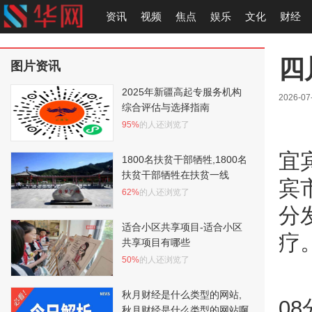
资讯
视频
焦点
娱乐
文化
财经
四
图片资讯
2025年新疆高起专服务机构
2026-07
综合评估与选择指南
95%
的人还浏览了
宜
1800名扶贫干部牺牲,1800名
扶贫干部牺牲在扶贫一线
宾
62%
的人还浏览了
分
适合小区共享项目-适合小区
疗
共享项目有哪些
50%
的人还浏览了
秋月财经是什么类型的网站,
0
秋月财经是什么类型的网站啊