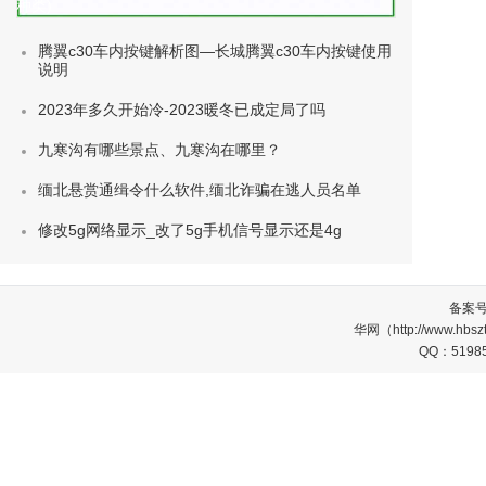
种类)
腾翼c30车内按键解析图—长城腾翼c30车内按键使用
说明
2023年多久开始冷-2023暖冬已成定局了吗
九寒沟有哪些景点、九寒沟在哪里？
缅北悬赏通缉令什么软件,缅北诈骗在逃人员名单
修改5g网络显示_改了5g手机信号显示还是4g
备案
华网（http://www.
QQ：5198