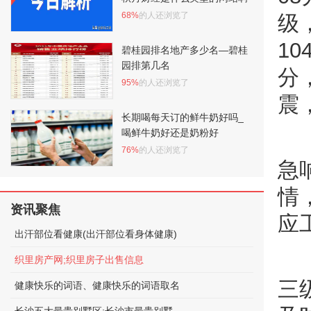
68%
的人还浏览了
级
10
碧桂园排名地产多少名—碧桂
园排第几名
分，
95%
的人还浏览了
震
长期喝每天订的鲜牛奶好吗_
喝鲜牛奶好还是奶粉好
76%
的人还浏览了
急
情
资讯聚焦
应
出汗部位看健康(出汗部位看身体健康)
织里房产网;织里房子出售信息
三
健康快乐的词语、健康快乐的词语取名