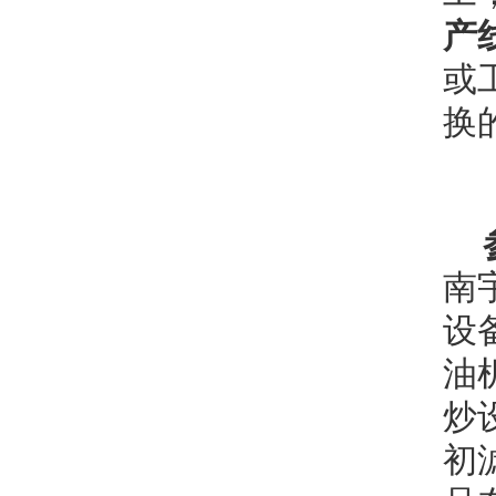
产
或
换
南
设
油
炒
初