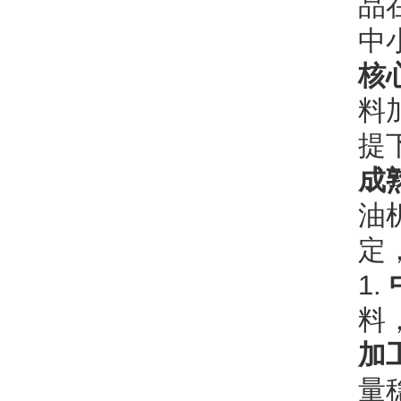
品
中
核
料
提
成
油
定
1.
料
加
量