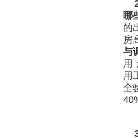
哪
的
房
与
用
用
全
4