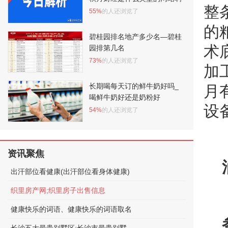
整
55%
的人还浏览了
的
碧桂园排名地产多少名—碧桂
术
园排第几名
73%
的人还浏览了
加
长期喝每天订的鲜牛奶好吗_
月
喝鲜牛奶好还是奶粉好
设
54%
的人还浏览了
资讯聚焦
出汗部位看健康(出汗部位看身体健康)
织里房产网;织里房子出售信息
健康快乐的词语、健康快乐的词语取名