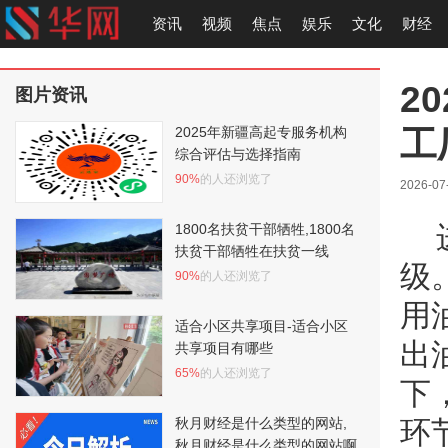
资讯
视频
焦点
娱乐
文化
财经
2
图片资讯
工
2025年新疆高起专服务机构
综合评估与选择指南
90%
的人还浏览了
2026-07
1800名扶贫干部牺牲,1800名
扶贫干部牺牲在扶贫一线
级
90%
的人还浏览了
用
适合小区共享项目-适合小区
出
共享项目有哪些
65%
的人还浏览了
下
秋月财经是什么类型的网站,
环
秋月财经是什么类型的网站啊