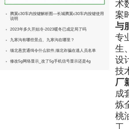
术
种类)
案
腾翼c30车内按键解析图—长城腾翼c30车内按键使用
说明
与
2023年多久开始冷-2023暖冬已成定局了吗
专
九寒沟有哪些景点、九寒沟在哪里？
生
缅北悬赏通缉令什么软件,缅北诈骗在逃人员名单
设
修改5g网络显示_改了5g手机信号显示还是4g
技
厂
成
炼
桃
工