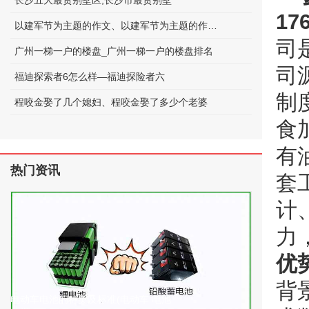
长沙五大最贵别墅区;长沙市最贵别墅
17
以建军节为主题的作文、以建军节为主题的作文600字
司
广州一梯一户的楼盘_广州一梯一户的楼盘排名
司
福迪探索者6怎么样—福迪探险者六
制
程咬金娶了几个媳妇、程咬金娶了多少个老婆
食
有
热门资讯
套
计
力
优
背
电动车电池的种类及标准(电动车 电池