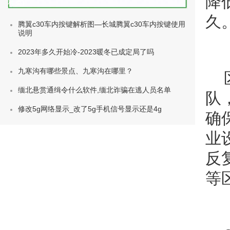
降
种类)
久
腾翼c30车内按键解析图—长城腾翼c30车内按键使用
说明
2023年多久开始冷-2023暖冬已成定局了吗
九寒沟有哪些景点、九寒沟在哪里？
缅北悬赏通缉令什么软件,缅北诈骗在逃人员名单
队
修改5g网络显示_改了5g手机信号显示还是4g
确
业
反
等