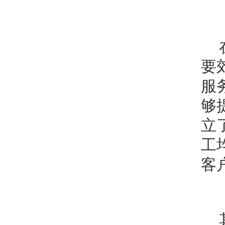
要
服
够
立
工
客