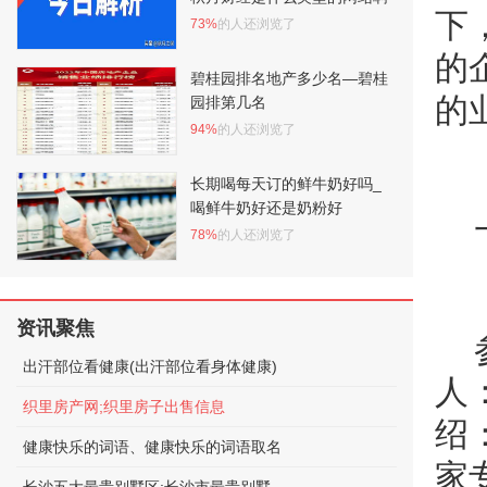
下
73%
的人还浏览了
的
碧桂园排名地产多少名—碧桂
的
园排第几名
94%
的人还浏览了
长期喝每天订的鲜牛奶好吗_
喝鲜牛奶好还是奶粉好
78%
的人还浏览了
资讯聚焦
出汗部位看健康(出汗部位看身体健康)
人
织里房产网;织里房子出售信息
绍
健康快乐的词语、健康快乐的词语取名
家