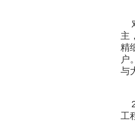
主
精
户
与
工