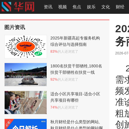
资讯
视频
焦点
娱乐
文化
财经
2
图片资讯
务
2025年新疆高起专服务机构
综合评估与选择指南
83%
的人还浏览了
2026-07
1800名扶贫干部牺牲,1800名
扶贫干部牺牲在扶贫一线
需
92%
的人还浏览了
频
适合小区共享项目-适合小区
准
共享项目有哪些
74%
的人还浏览了
粗
秋月财经是什么类型的网站,
创
秋月财经是什么类型的网站啊