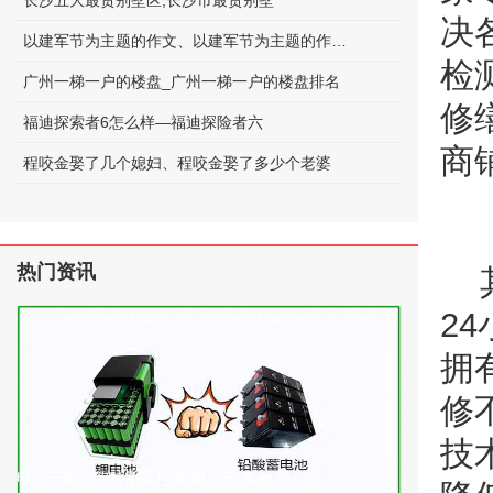
长沙五大最贵别墅区;长沙市最贵别墅
决
以建军节为主题的作文、以建军节为主题的作文600字
检
广州一梯一户的楼盘_广州一梯一户的楼盘排名
修
福迪探索者6怎么样—福迪探险者六
商
程咬金娶了几个媳妇、程咬金娶了多少个老婆
热门资讯
2
拥
修
技
电动车电池的种类及标准(电动车 电池