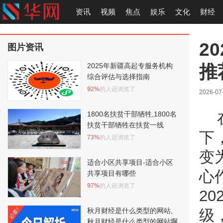
资讯
视频
焦点
娱乐
文化
财经
2
图片资讯
推
2025年新疆高起专服务机构
综合评估与选择指南
92%
的人还浏览了
2026-07
1800名扶贫干部牺牲,1800名
扶贫干部牺牲在扶贫一线
下
73%
的人还浏览了
变
适合小区共享项目-适合小区
心
共享项目有哪些
97%
的人还浏览了
2
秋月财经是什么类型的网站,
级
秋月财经是什么类型的网站啊