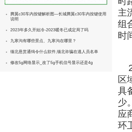
时
种类)
主
腾翼c30车内按键解析图—长城腾翼c30车内按键使用
说明
组
2023年多久开始冷-2023暖冬已成定局了吗
时
九寒沟有哪些景点、九寒沟在哪里？
缅北悬赏通缉令什么软件,缅北诈骗在逃人员名单
修改5g网络显示_改了5g手机信号显示还是4g
区
具
少
应
环