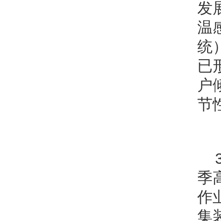
发
温
统
已
户
节
季
作
集