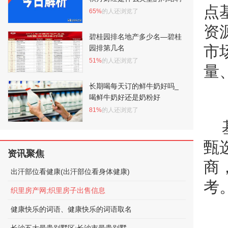
点
65%
的人还浏览了
资
碧桂园排名地产多少名—碧桂
市
园排第几名
51%
的人还浏览了
量
长期喝每天订的鲜牛奶好吗_
喝鲜牛奶好还是奶粉好
81%
的人还浏览了
甄
资讯聚焦
商
出汗部位看健康(出汗部位看身体健康)
考
织里房产网;织里房子出售信息
健康快乐的词语、健康快乐的词语取名