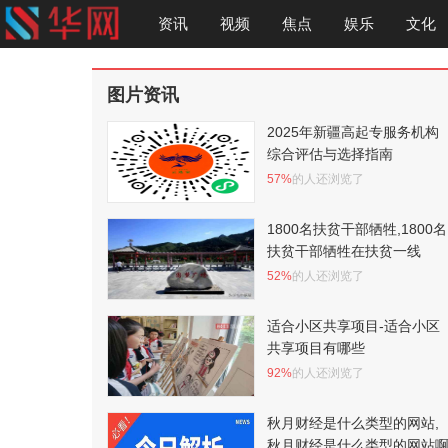
资讯
视频
焦点
娱乐
文化
图片资讯
2025年新疆高起专服务机构
综合评估与选择指南
57%
的人还浏览了
1800名扶贫干部牺牲,1800名
扶贫干部牺牲在扶贫一线
52%
的人还浏览了
适合小区共享项目-适合小区
共享项目有哪些
92%
的人还浏览了
秋月财经是什么类型的网站,
秋月财经是什么类型的网站