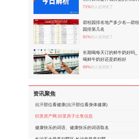
71%
的人还浏览了
碧桂园排名地产多少名—碧
园排第几名
91%
的人还浏览了
长期喝每天订的鲜牛奶好吗_
喝鲜牛奶好还是奶粉好
68%
的人还浏览了
资讯聚焦
出汗部位看健康(出汗部位看身体健康)
织里房产网;织里房子出售信息
健康快乐的词语、健康快乐的词语取名