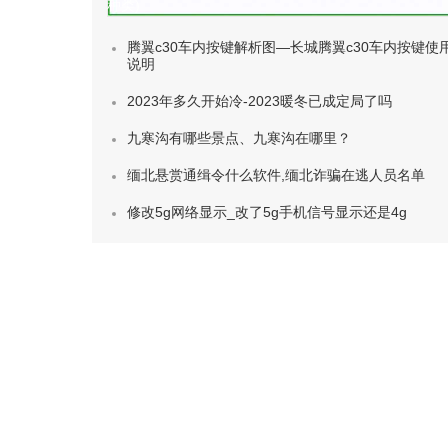
种类)
腾翼c30车内按键解析图—长城腾翼c30车内按键使
说明
2023年多久开始冷-2023暖冬已成定局了吗
九寒沟有哪些景点、九寒沟在哪里？
缅北悬赏通缉令什么软件,缅北诈骗在逃人员名单
修改5g网络显示_改了5g手机信号显示还是4g