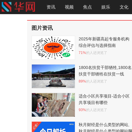
资讯
视频
焦点
娱乐
文化
图片资讯
2025年新疆高起专服务机构
综合评估与选择指南
71%
的人还浏览了
1800名扶贫干部牺牲,1800名
扶贫干部牺牲在扶贫一线
89%
的人还浏览了
适合小区共享项目-适合小区
共享项目有哪些
93%
的人还浏览了
秋月财经是什么类型的网站,
秋月财经是什么类型的网站