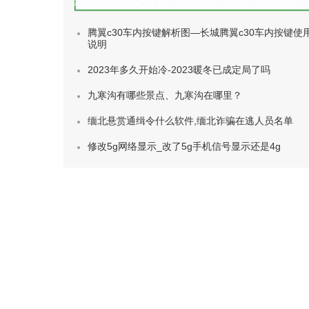
种类)
腾翼c30车内按键解析图—长城腾翼c30车内按键使
说明
2023年多久开始冷-2023暖冬已成定局了吗
九寒沟有哪些景点、九寒沟在哪里？
缅北悬赏通缉令什么软件,缅北诈骗在逃人员名单
修改5g网络显示_改了5g手机信号显示还是4g