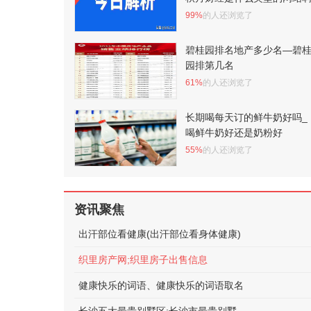
99%
的人还浏览了
碧桂园排名地产多少名—碧
园排第几名
61%
的人还浏览了
长期喝每天订的鲜牛奶好吗_
喝鲜牛奶好还是奶粉好
55%
的人还浏览了
资讯聚焦
出汗部位看健康(出汗部位看身体健康)
织里房产网;织里房子出售信息
健康快乐的词语、健康快乐的词语取名