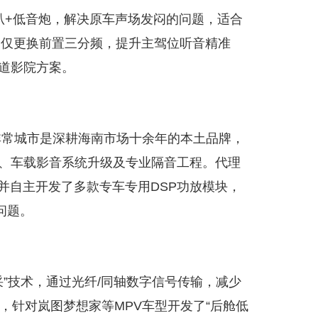
8喇叭+低音炮，解决原车声场发闷的问题，适合
放，仅更换前置三分频，提升主驾位听音精准
声道影院方案。
非常城市是深耕海南市场十余年的本土品牌，
装、车载影音系统升级及专业隔音工程。代理
等，并自主开发了多款专车专用DSP功放模块，
问题。
直采”技术，通过光纤/同轴数字信号传输，减少
队，针对岚图梦想家等MPV车型开发了“后舱低