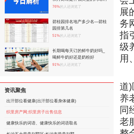
会
76%
的人还浏览了
展
务
碧桂园排名地产多少名—碧桂
园排第几名
指
51%
的人还浏览了
级
长期喝每天订的鲜牛奶好吗_
用
喝鲜牛奶好还是奶粉好
91%
的人还浏览了
道
资讯聚焦
养
出汗部位看健康(出汗部位看身体健康)
同
织里房产网;织里房子出售信息
老
健康快乐的词语、健康快乐的词语取名
整