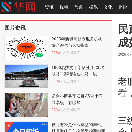
资讯
视频
焦点
娱乐
文化
财经
民
图片资讯
成
2025年新疆高起专服务机构
综合评估与选择指南
99%
的人还浏览了
2026-07
1800名扶贫干部牺牲,1800名
扶贫干部牺牲在扶贫一线
老
66%
的人还浏览了
看
适合小区共享项目-适合小区
共享项目有哪些
87%
的人还浏览了
三
秋月财经是什么类型的网站,
秋月财经是什么类型的网站啊