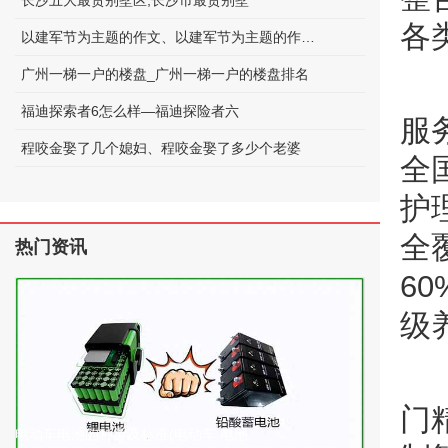
长沙五大最贵别墅区;长沙市最贵别墅
各
以建军节为主题的作文、以建军节为主题的作文600字
广州一梯一户的楼盘_广州一梯一户的楼盘排名
福迪探索者6怎么样—福迪探险者六
服
程咬金娶了几个媳妇、程咬金娶了多少个老婆
全
护
全
热门资讯
6
级
门
电动车电池的种类及标准(电动车 电池