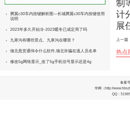
制
种类)
计
腾翼c30车内按键解析图—长城腾翼c30车内按键使用
说明
展
2023年多久开始冷-2023暖冬已成定局了吗
上一篇
九寒沟有哪些景点、九寒沟在哪里？
缅北悬赏通缉令什么软件,缅北诈骗在逃人员名单
热点
修改5g网络显示_改了5g手机信号显示还是4g
备案
华网（http://www.
QQ：5198