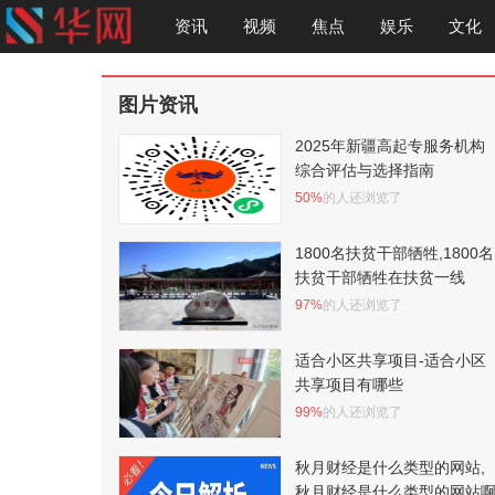
资讯
视频
焦点
娱乐
文化
图片资讯
2025年新疆高起专服务机构
综合评估与选择指南
50%
的人还浏览了
1800名扶贫干部牺牲,1800名
扶贫干部牺牲在扶贫一线
97%
的人还浏览了
适合小区共享项目-适合小区
共享项目有哪些
99%
的人还浏览了
秋月财经是什么类型的网站,
秋月财经是什么类型的网站