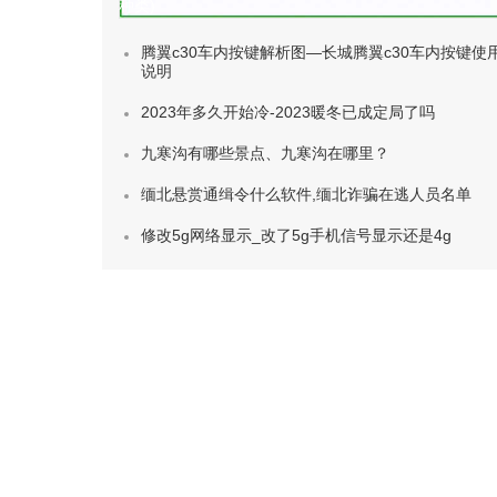
种类)
腾翼c30车内按键解析图—长城腾翼c30车内按键使
说明
2023年多久开始冷-2023暖冬已成定局了吗
九寒沟有哪些景点、九寒沟在哪里？
缅北悬赏通缉令什么软件,缅北诈骗在逃人员名单
修改5g网络显示_改了5g手机信号显示还是4g