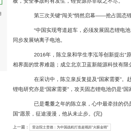
板，安全事故时有发生，锂资源亦非取之不尽。
用
第三次关键“闯关”悄然启幕——抢占固态
“中国实现弯道超车，必须发展固态锂电池。
同步发展钠离子电池。
2016年，陈立泉和学生李泓等创新提出“原
相界面的世界难题；成立北京卫蓝新能源科技有限
在采访中，陈立泉反复提及“国家需要”。赴
锂电研究亦是“国家需要”，攻关固态锂电池仍是“国
已是耄耋之年的陈立泉，心中最牵挂的仍是
国”愿景，征途漫漫，他从未止步。(完)
上一篇：
雷达院士贲德：为中国战机打造超视距“火眼金睛”