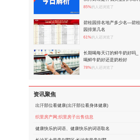
85%
的人还浏览了
碧桂园排名地产多少名—碧
园排第几名
61%
的人还浏览了
长期喝每天订的鲜牛奶好吗_
喝鲜牛奶好还是奶粉好
78%
的人还浏览了
资讯聚焦
出汗部位看健康(出汗部位看身体健康)
织里房产网;织里房子出售信息
健康快乐的词语、健康快乐的词语取名