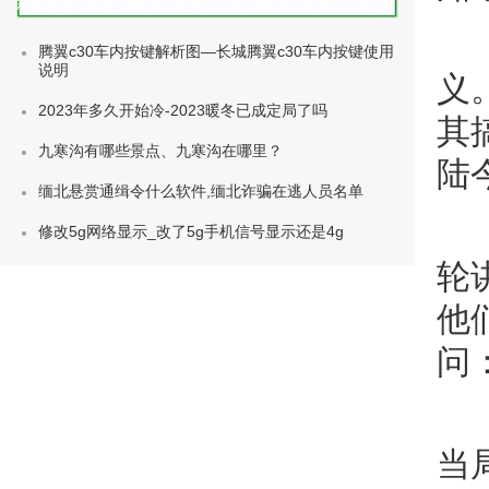
种类)
腾翼c30车内按键解析图—长城腾翼c30车内按键使用
说明
义
2023年多久开始冷-2023暖冬已成定局了吗
其
九寒沟有哪些景点、九寒沟在哪里？
陆
缅北悬赏通缉令什么软件,缅北诈骗在逃人员名单
修改5g网络显示_改了5g手机信号显示还是4g
轮
他
问
当