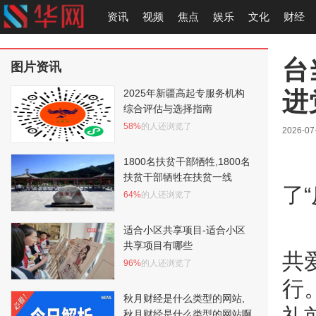
资讯
视频
焦点
娱乐
文化
财经
台
图片资讯
进
2025年新疆高起专服务机构
综合评估与选择指南
58%
的人还浏览了
2026-07
1800名扶贫干部牺牲,1800名
扶贫干部牺牲在扶贫一线
了
64%
的人还浏览了
适合小区共享项目-适合小区
共享项目有哪些
共
96%
的人还浏览了
行
秋月财经是什么类型的网站,
秋月财经是什么类型的网站啊