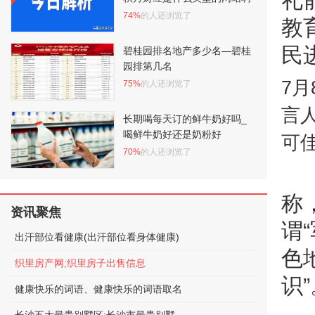
礼
74%
的人还浏览了
教
民
碧桂园排名地产多少名—碧桂
园排第几名
7
75%
的人还浏览了
言
长期喝每天订的鲜牛奶好吗_
喝鲜牛奶好还是奶粉好
可佳
70%
的人还浏览了
称
资讯聚焦
谓
出汗部位看健康(出汗部位看身体健康)
色
织里房产网;织里房子出售信息
识”
健康快乐的词语、健康快乐的词语取名