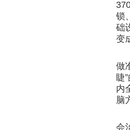
3
锁
础
变
做
睫
内
脑
会