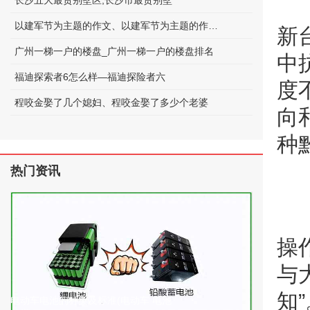
长沙五大最贵别墅区;长沙市最贵别墅
以建军节为主题的作文、以建军节为主题的作文600字
新
广州一梯一户的楼盘_广州一梯一户的楼盘排名
中
福迪探索者6怎么样—福迪探险者六
度
程咬金娶了几个媳妇、程咬金娶了多少个老婆
向
种
热门资讯
操
与
知”
电动车电池的种类及标准(电动车 电池