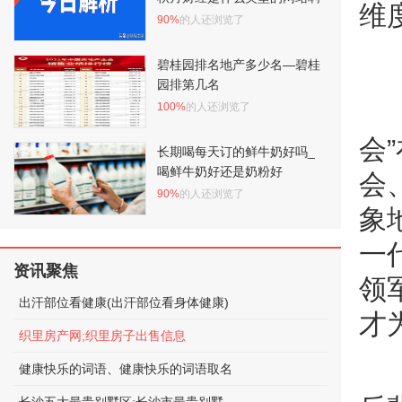
维
90%
的人还浏览了
碧桂园排名地产多少名—碧桂
园排第几名
100%
的人还浏览了
会
长期喝每天订的鲜牛奶好吗_
喝鲜牛奶好还是奶粉好
会
90%
的人还浏览了
象
一
资讯聚焦
领
出汗部位看健康(出汗部位看身体健康)
才
织里房产网;织里房子出售信息
健康快乐的词语、健康快乐的词语取名