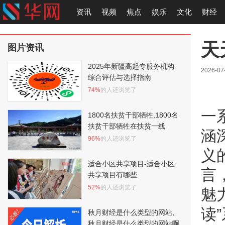
资讯
视频
焦点
娱乐
文化
财经
天
图片资讯
2025年新疆高起专服务机构
2026-07
综合评估与选择指南
74%
的人还浏览了
一
1800名扶贫干部牺牲,1800名
扶贫干部牺牲在扶贫一线
涵
96%
的人还浏览了
义
适合小区共享项目-适合小区
言
共享项目有哪些
52%
的人还浏览了
魅
读
秋月财经是什么类型的网站,
秋月财经是什么类型的网站啊