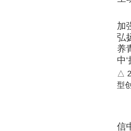
加
弘
养
中‘
△ 
型
信