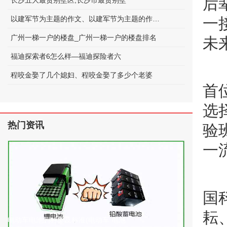
后
长沙五大最贵别墅区;长沙市最贵别墅
以建军节为主题的作文、以建军节为主题的作文600字
一
广州一梯一户的楼盘_广州一梯一户的楼盘排名
未
福迪探索者6怎么样—福迪探险者六
程咬金娶了几个媳妇、程咬金娶了多少个老婆
首
选
热门资讯
验
一
国
耘
电动车电池的种类及标准(电动车 电池