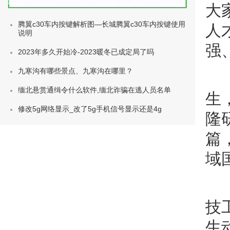
种类)
大
腾翼c30车内按键解析图—长城腾翼c30车内按键使用
人
说明
强
2023年多久开始冷-2023暖冬已成定局了吗
九寒沟有哪些景点、九寒沟在哪里？
缅北悬赏通缉令什么软件,缅北诈骗在逃人员名单
生
修改5g网络显示_改了5g手机信号显示还是4g
隆
篇
域
技
生