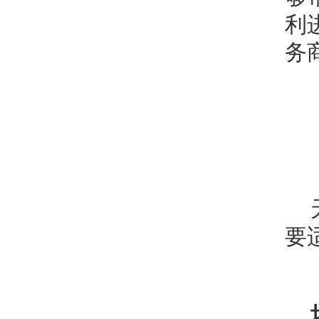
利
务
要