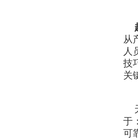
从
人
技
关
于
可