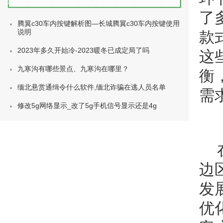
种类)
了
腾翼c30车内按键解析图—长城腾翼c30车内按键使用
说明
款
2023年多久开始冷-2023暖冬已成定局了吗
这
九寒沟有哪些景点、九寒沟在哪里？
衡
缅北悬赏通缉令什么软件,缅北诈骗在逃人员名单
需
修改5g网络显示_改了5g手机信号显示还是4g
边
发
优