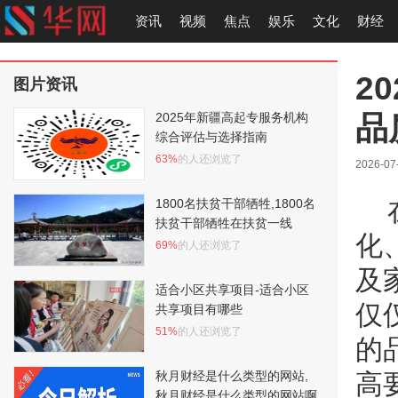
资讯
视频
焦点
娱乐
文化
财经
2
图片资讯
品
2025年新疆高起专服务机构
综合评估与选择指南
63%
的人还浏览了
2026-07
1800名扶贫干部牺牲,1800名
扶贫干部牺牲在扶贫一线
化
69%
的人还浏览了
及
适合小区共享项目-适合小区
仅
共享项目有哪些
51%
的人还浏览了
的
秋月财经是什么类型的网站,
高
秋月财经是什么类型的网站啊