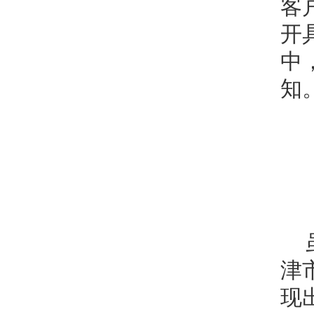
客
开
中
知
津
现