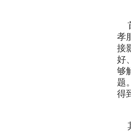
孝
接
好
够
题
得