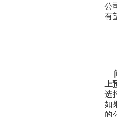
公
有
上
选
如
的