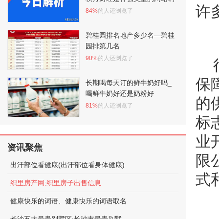
许
84%
的人还浏览了
碧桂园排名地产多少名—碧桂
园排第几名
90%
的人还浏览了
保
长期喝每天订的鲜牛奶好吗_
喝鲜牛奶好还是奶粉好
的
81%
的人还浏览了
标
业
资讯聚焦
限
出汗部位看健康(出汗部位看身体健康)
式
织里房产网;织里房子出售信息
健康快乐的词语、健康快乐的词语取名