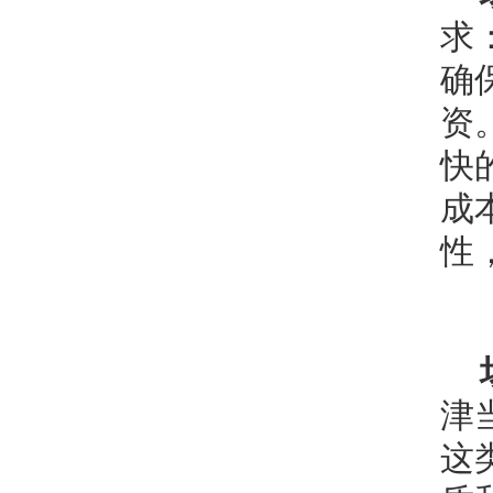
求
确
资
快
成
性
津
这