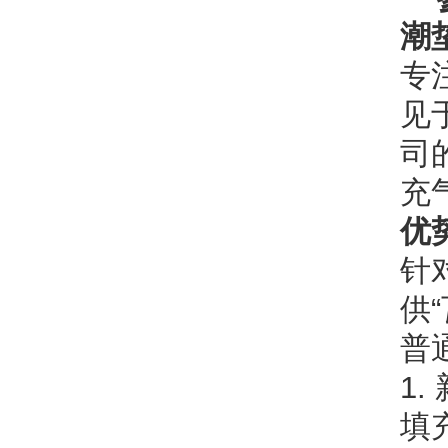
潮
专
见
司
充
优
针
供
普
1
填