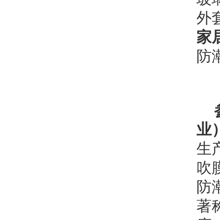
外
家
防
业
生
吹
防
著