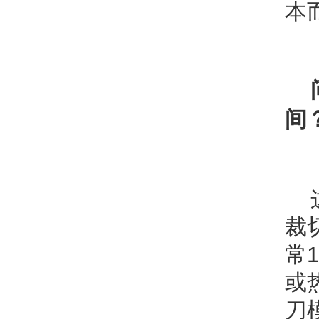
本
间
裁
常
或
刀