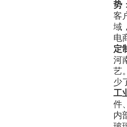
势
客
域
电
定
河
艺
少
工
件
内
玻