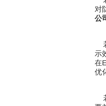
对
公
示
在
优