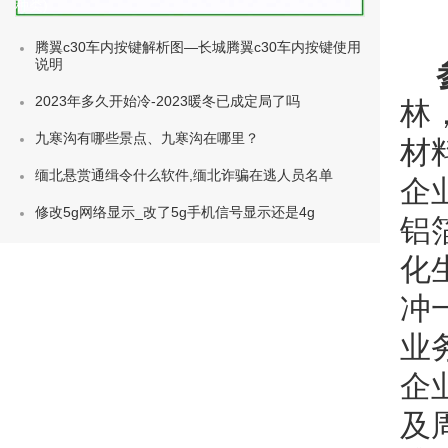
种类)
腾翼c30车内按键解析图—长城腾翼c30车内按键使用
说明
2023年多久开始冷-2023暖冬已成定局了吗
林，
九寒沟有哪些景点、九寒沟在哪里？
材
缅北悬赏通缉令什么软件,缅北诈骗在逃人员名单
企
修改5g网络显示_改了5g手机信号显示还是4g
铝
化
冲
业
企
及