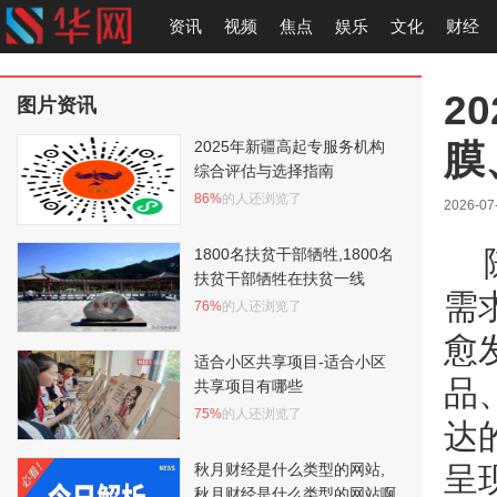
资讯
视频
焦点
娱乐
文化
财经
2
图片资讯
膜
2025年新疆高起专服务机构
综合评估与选择指南
86%
的人还浏览了
2026-07
1800名扶贫干部牺牲,1800名
扶贫干部牺牲在扶贫一线
需
76%
的人还浏览了
愈
适合小区共享项目-适合小区
品
共享项目有哪些
75%
的人还浏览了
达
秋月财经是什么类型的网站,
呈
秋月财经是什么类型的网站啊