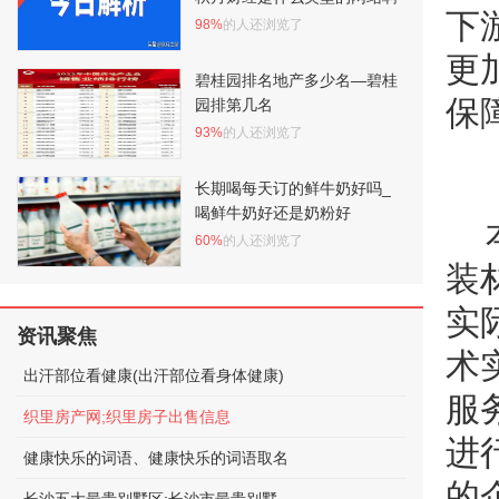
下
98%
的人还浏览了
更
碧桂园排名地产多少名—碧桂
保
园排第几名
93%
的人还浏览了
长期喝每天订的鲜牛奶好吗_
喝鲜牛奶好还是奶粉好
60%
的人还浏览了
装
实
资讯聚焦
术
出汗部位看健康(出汗部位看身体健康)
服
织里房产网;织里房子出售信息
进
健康快乐的词语、健康快乐的词语取名
的