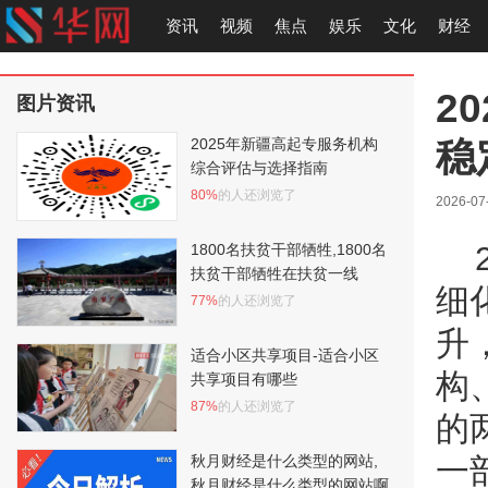
资讯
视频
焦点
娱乐
文化
财经
2
图片资讯
稳
2025年新疆高起专服务机构
综合评估与选择指南
80%
的人还浏览了
2026-07
1800名扶贫干部牺牲,1800名
扶贫干部牺牲在扶贫一线
细
77%
的人还浏览了
升
适合小区共享项目-适合小区
构
共享项目有哪些
87%
的人还浏览了
的
秋月财经是什么类型的网站,
一
秋月财经是什么类型的网站啊