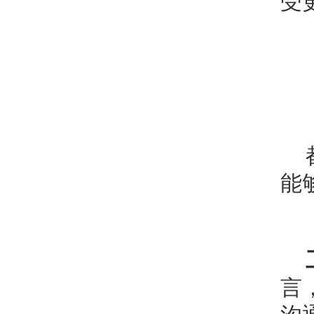
受
能
言