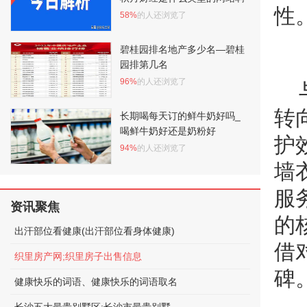
性
58%
的人还浏览了
碧桂园排名地产多少名—碧桂
园排第几名
96%
的人还浏览了
转
长期喝每天订的鲜牛奶好吗_
喝鲜牛奶好还是奶粉好
护
94%
的人还浏览了
墙
服
资讯聚焦
的
出汗部位看健康(出汗部位看身体健康)
借
织里房产网;织里房子出售信息
碑
健康快乐的词语、健康快乐的词语取名