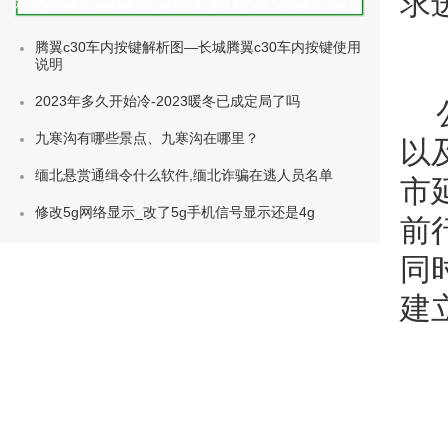
求
种类)
腾翼c30车内按键解析图—长城腾翼c30车内按键使用
说明
2023年多久开始冷-2023暖冬已成定局了吗
九寒沟有哪些景点、九寒沟在哪里？
以
缅北悬赏通缉令什么软件,缅北诈骗在逃人员名单
市
修改5g网络显示_改了5g手机信号显示还是4g
前
同
建