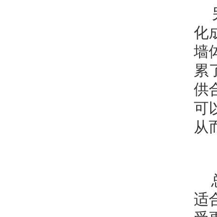
化
墙
累
供
可
从
适