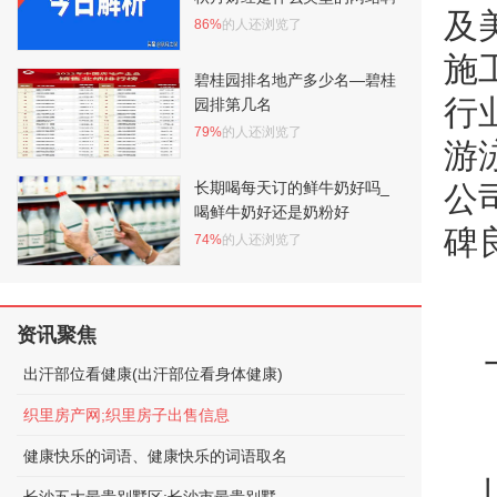
及
86%
的人还浏览了
施
碧桂园排名地产多少名—碧桂
行
园排第几名
79%
的人还浏览了
游
长期喝每天订的鲜牛奶好吗_
公
喝鲜牛奶好还是奶粉好
碑
74%
的人还浏览了
资讯聚焦
出汗部位看健康(出汗部位看身体健康)
织里房产网;织里房子出售信息
健康快乐的词语、健康快乐的词语取名