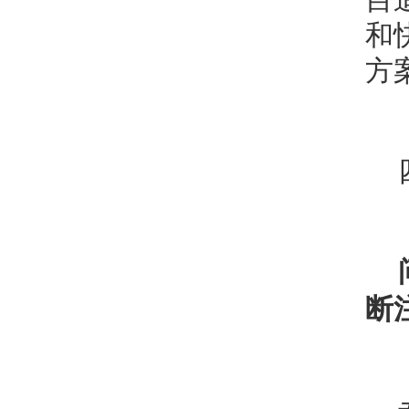
和
方
断