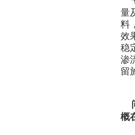
量
料
效
稳
渗
留
概