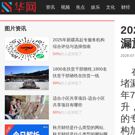
资讯
视频
焦点
娱乐
文化
财经
2
图片资讯
漏
2025年新疆高起专服务机构
综合评估与选择指南
54%
的人还浏览了
2026-07
1800名扶贫干部牺牲,1800名
扶贫干部牺牲在扶贫一线
堵
99%
的人还浏览了
年
适合小区共享项目-适合小区
升
共享项目有哪些
66%
的人还浏览了
的
秋月财经是什么类型的网站,
构
秋月财经是什么类型的网站啊