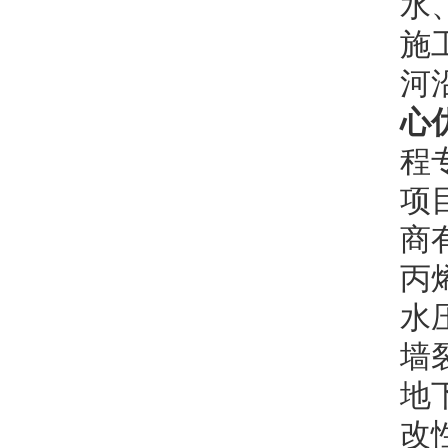
水
施
河
心
程
项
商
丙
水
墙
地
改