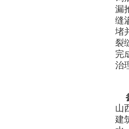
漏
缝
堵
裂
完
治
山
建