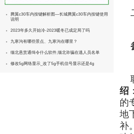
种类)
腾翼c30车内按键解析图—长城腾翼c30车内按键使用
说明
2023年多久开始冷-2023暖冬已成定局了吗
九寒沟有哪些景点、九寒沟在哪里？
缅北悬赏通缉令什么软件,缅北诈骗在逃人员名单
修改5g网络显示_改了5g手机信号显示还是4g
绍
的
地
补