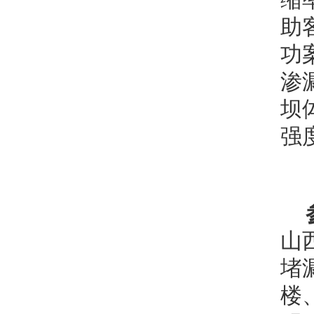
助
功
渗
坝
强
山
堵
楼