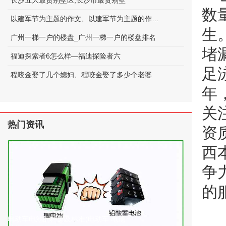
长沙五大最贵别墅区;长沙市最贵别墅
数
以建军节为主题的作文、以建军节为主题的作文600字
生
广州一梯一户的楼盘_广州一梯一户的楼盘排名
堵
福迪探索者6怎么样—福迪探险者六
足
程咬金娶了几个媳妇、程咬金娶了多少个老婆
年
关
热门资讯
资
西
争
的
电动车电池的种类及标准(电动车 电池