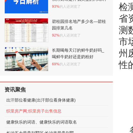
检
93%
的人还浏览了
省
碧桂园排名地产多少名—碧桂
测
园排第几名
92%
的人还浏览了
市
长期喝每天订的鲜牛奶好吗_
州
喝鲜牛奶好还是奶粉好
性
69%
的人还浏览了
资讯聚焦
出汗部位看健康(出汗部位看身体健康)
织里房产网;织里房子出售信息
健康快乐的词语、健康快乐的词语取名