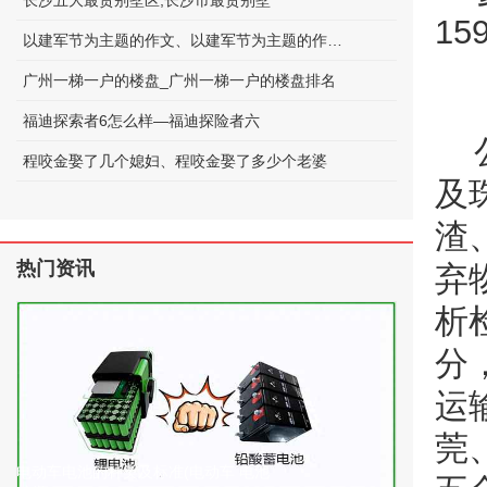
长沙五大最贵别墅区;长沙市最贵别墅
15
以建军节为主题的作文、以建军节为主题的作文600字
广州一梯一户的楼盘_广州一梯一户的楼盘排名
福迪探索者6怎么样—福迪探险者六
程咬金娶了几个媳妇、程咬金娶了多少个老婆
及
渣
热门资讯
弃
析
分
运
莞
电动车电池的种类及标准(电动车 电池