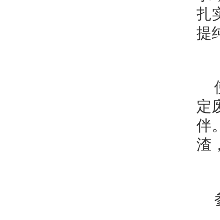
扎
提
定
伴
渣