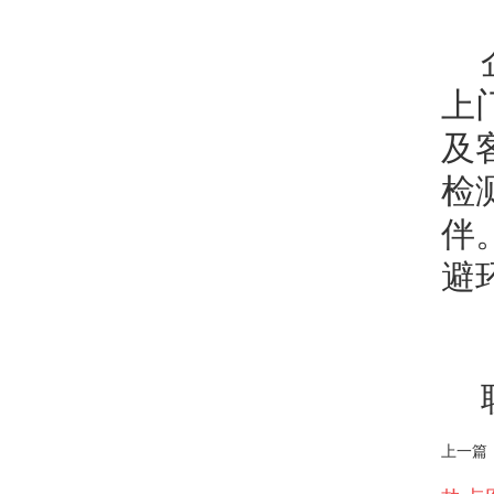
上
及
检
伴
避
上一篇