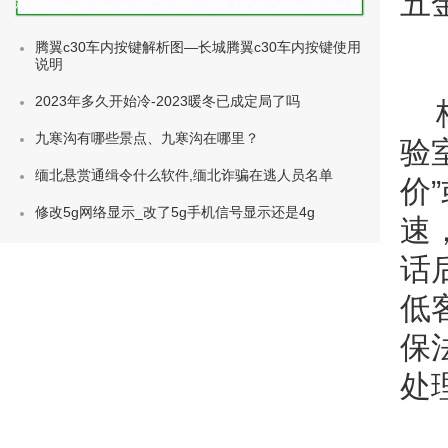
五
种类)
腾翼c30车内按键解析图—长城腾翼c30车内按键使用
说明
2023年多久开始冷-2023暖冬已成定局了吗
九寒沟有哪些景点、九寒沟在哪里？
验
缅北悬赏通缉令什么软件,缅北诈骗在逃人员名单
价
修改5g网络显示_改了5g手机信号显示还是4g
速
话
低
保
处