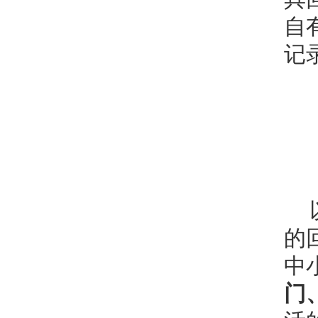
自
记
的
中
门