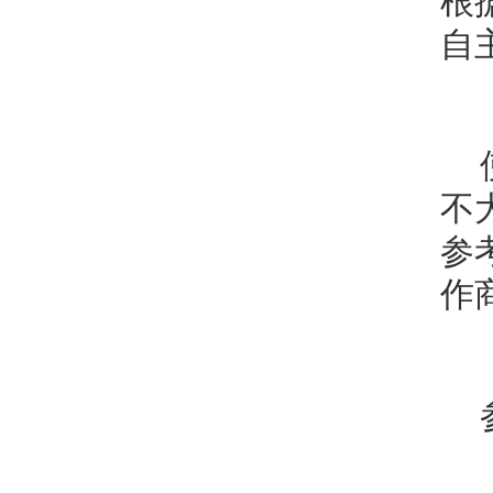
根
自
不
参
作