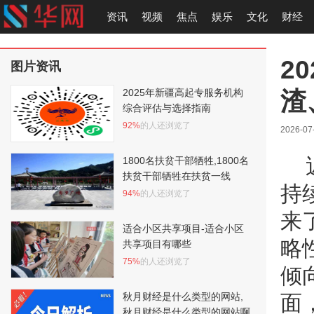
资讯
视频
焦点
娱乐
文化
财经
2
图片资讯
渣
2025年新疆高起专服务机构
综合评估与选择指南
92%
的人还浏览了
2026-07
1800名扶贫干部牺牲,1800名
扶贫干部牺牲在扶贫一线
持
94%
的人还浏览了
来
适合小区共享项目-适合小区
略
共享项目有哪些
75%
的人还浏览了
倾
秋月财经是什么类型的网站,
面
秋月财经是什么类型的网站啊