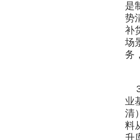
是
势
补
场
务
业
清
料
升