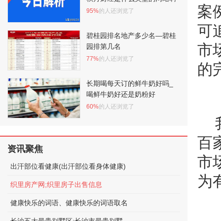
案
95%
的人还浏览了
可
碧桂园排名地产多少名—碧桂
市
园排第几名
77%
的人还浏览了
的
长期喝每天订的鲜牛奶好吗_
喝鲜牛奶好还是奶粉好
60%
的人还浏览了
百
资讯聚焦
市
出汗部位看健康(出汗部位看身体健康)
为
织里房产网;织里房子出售信息
健康快乐的词语、健康快乐的词语取名