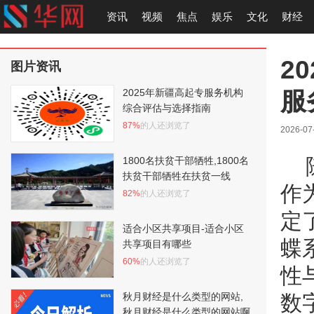
资讯
视频
焦点
娱乐
文化
财经
2
图片资讯
服
2025年新疆高起专服务机构
综合评估与选择指南
87%
的人还浏览了
2026-07
1800名扶贫干部牺牲,1800名
扶贫干部牺牲在扶贫一线
作
82%
的人还浏览了
定
适合小区共享项目-适合小区
蝶
共享项目有哪些
60%
的人还浏览了
性
秋月财经是什么类型的网站,
数
秋月财经是什么类型的网站啊