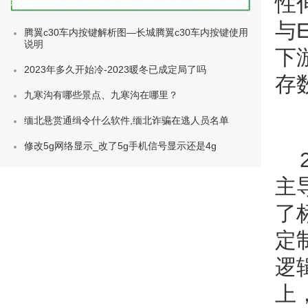
性
种类)
与
腾翼c30车内按键解析图—长城腾翼c30车内按键使用
说明
下
2023年多久开始冷-2023暖冬已成定局了吗
存
九寒沟有哪些景点、九寒沟在哪里？
缅北悬赏通缉令什么软件,缅北诈骗在逃人员名单
修改5g网络显示_改了5g手机信号显示还是4g
主
了
定
逻
上