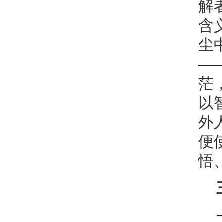
解
含
尘
—
茫
以
外
便
悟