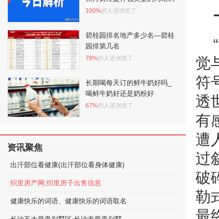
100%
的人还浏览了
碧桂园排名地产多少名—碧桂
园排第几名
78%
的人还浏览了
觉
符
长期喝每天订的鲜牛奶好吗_
喝鲜牛奶好还是奶粉好
透
67%
的人还浏览了
有
遭
资讯聚焦
过
出汗部位看健康(出汗部位看身体健康)
破
织里房产网;织里房子出售信息
勒
健康快乐的词语、健康快乐的词语取名
最