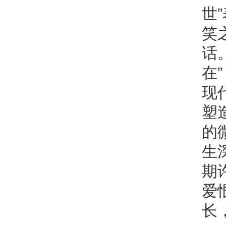
世
笑
话
在
现
塑
的
生
期
爱
长