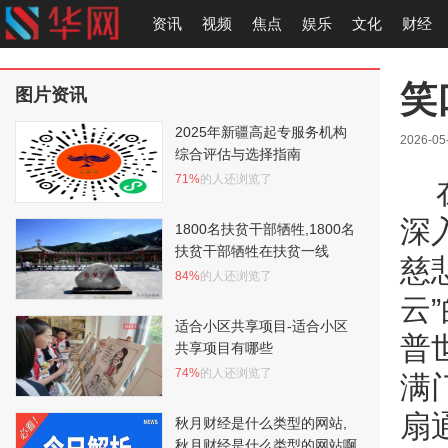
资讯
视频
焦点
娱乐
文化
财经
笑
图片资讯
2025年新疆高起专服务机构
2026-05
综合评估与选择指南
71%
的人还浏览了
深
1800名扶贫干部牺牲,1800名
扶贫干部牺牲在扶贫一线
慈
84%
的人还浏览了
云
适合小区共享项目-适合小区
普
共享项目有哪些
74%
的人还浏览了
满
扇
秋月财经是什么类型的网站,
秋月财经是什么类型的网站啊