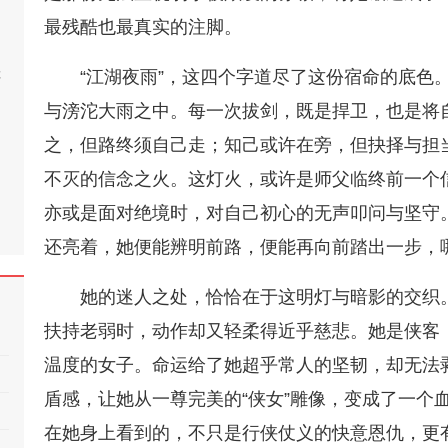
最残酷也最真实的注脚。
桂
“江湖夜雨”，这四个字道尽了这份宿命的底色
与滂沱大雨之中。每一次拔剑，既是捍卫，也是将
之，但路终须自己走；知己或许在旁，但抉择与担当
不灭的信念之火。这灯火，或许是师父临终前一个
亦或是面对绝境时，对自己初心的无声叩问与坚守
还亮着，她便能辨明前路，便能再向前踏出一步，
她的迷人之处，恰恰在于这明灯与暗影的交织
扶持老弱时，动作却又轻柔得近乎慈悲。她是侠客
温度的女子。命运给了她超乎常人的坚韧，却无法
盾感，让她从一尊完美的“侠女”雕像，变成了一个
在她身上看到的，不只是行侠仗义的快意恩仇，更