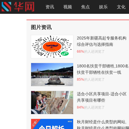
资讯
视频
焦点
娱乐
文化
图片资讯
2025年新疆高起专服务机构
综合评估与选择指南
66%
的人还浏览了
1800名扶贫干部牺牲,1800名
扶贫干部牺牲在扶贫一线
85%
的人还浏览了
适合小区共享项目-适合小区
共享项目有哪些
84%
的人还浏览了
秋月财经是什么类型的网站,
秋月财经是什么类型的网站