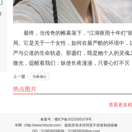
用
最终，当传奇的帷幕落下，“江湖夜雨十年灯”
局。它是关于一个女性，如何在最严酷的环境中，
严与公道的生命轨迹。那盏灯，既是她个人的灵魂
微光，提醒着我们：纵使长夜漫漫，只要心灯不灭
上一篇：
为食倾心
热点图片
查看更多
备案号：
赣ICP备2022005379号
华网（http://www.hbsztv.com） 版权所有未经同意不得复制或镜像
QQ：51985809
邮箱：51985809@qq.com