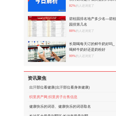
82%
的人还浏览了
碧桂园排名地产多少名—碧
园排第几名
88%
的人还浏览了
长期喝每天订的鲜牛奶好吗_
喝鲜牛奶好还是奶粉好
99%
的人还浏览了
资讯聚焦
出汗部位看健康(出汗部位看身体健康)
织里房产网;织里房子出售信息
健康快乐的词语、健康快乐的词语取名