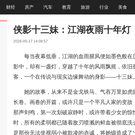
财经
房产
汽车
教育
旅游
行业
美食
侠影十三妹：江湖夜雨十年灯
2026-05-17 14:08:57
每当夜幕低垂，江湖的血雨腥风便如墨色般在
影中，却有一盏灯，穿越了十年的风雨飘摇，依旧
客，一个在传说与现实边缘舞动的身影——十三妹
她的故事，从来不是金戈铁马、气吞万里如虎
长卷。画卷的开篇，或许只是一个平凡人家的变故
那声剑鸣，第一次划破寂静时，或许带着少女的惊
时，所有的柔弱都已随着敌刃喷溅的鲜血被彻底洗
是那份无法坐视弱小被欺凌的赤诚，将她锻造成了“
啊