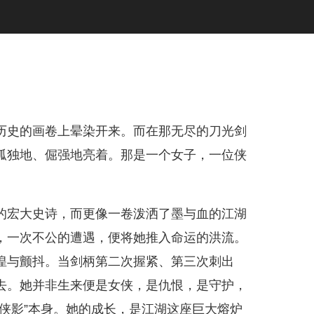
历史的画卷上晕染开来。而在那无尽的刀光剑
孤独地、倔强地亮着。那是一个女子，一位侠
。
的宏大史诗，而更像一卷泼洒了墨与血的江湖
，一次不公的遭遇，便将她推入命运的洪流。
惶与颤抖。当剑柄第二次握紧、第三次刺出
去。她并非生来便是女侠，是仇恨，是守护，
侠影”本身。她的成长，是江湖这座巨大熔炉