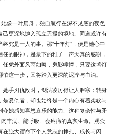
。她像一叶扁舟，独自航行在深不见底的夜色
自己更深地抛入孤立无援的境地。同道或许有
终究是一人的事。那“十年灯”，便是她心中
信任的眼神，是救下的稚子一声天真的感谢，
。任凭外面风雨如晦，鬼影幢幢，只要这盏灯
哪怕这一步，又将踏入更深的泥泞与血泊。
。她手刃仇敌时，剑法凌厉得让人胆寒；转身
，是复仇者，却也始终是一个内心有着柔软与
剥夺她感知喜怒哀乐的能力。这种复杂性与矛
血肉丰满、能呼吸、会疼痛的真实生命。观众
有在强大宿命下个人意志的挣扎、成长与闪