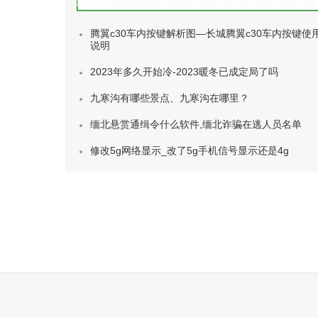
种类)
腾翼c30车内按键解析图—长城腾翼c30车内按键使
说明
2023年多久开始冷-2023暖冬已成定局了吗
九寒沟有哪些景点、九寒沟在哪里？
缅北悬赏通缉令什么软件,缅北诈骗在逃人员名单
修改5g网络显示_改了5g手机信号显示还是4g