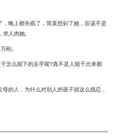
到了，晚上都失眠了，简直想剁了她，应该不是
，求人肉她。
刀万剐。
的孩子怎么能下的去手呢?真不是人能干出来都
做父母的人，为什么对别人的孩子就这么残忍，