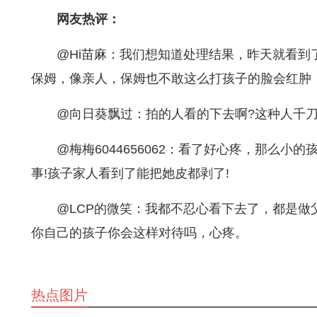
网友热评：
@Hi苗麻：我们想知道处理结果，昨天就看
保姆，像亲人，保姆也不敢这么打孩子的脸会红肿
@向日葵飘过：拍的人看的下去啊?这种人千
@梅梅6044656062：看了好心疼，那么小
事!孩子家人看到了能把她皮都剥了!
@LCP的微笑：我都不忍心看下去了，都是
你自己的孩子你会这样对待吗，心疼。
热点图片