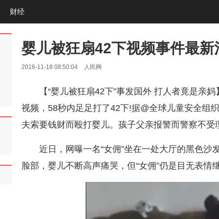
财经
婴儿被狂扇42下视频事件最
2016-11-18 08:50:04
人民网
【“婴儿被狂扇42下”事发国外 打人者竟是
视频，58秒内足足打了42下!据@全球儿童安全
夫索要钱财而殴打婴儿。孩子父亲报警而警察不受
近日，网曝一名“女佣”坐在一处大厅的黑色沙
脸部，婴儿不断高声痛哭，但“女佣”仍是目无表情继