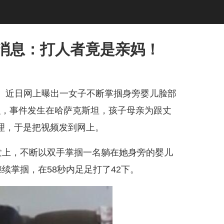
新消息：打人者竟是亲妈！
亲妈】近日网上曝出一女子不断掌掴身旁婴儿脸部
组织，事件发生在哈萨克斯坦，孩子母亲为跟丈
理，于是把视频发到网上。
发上，不断以双手掌掴一名躺在她身旁的婴儿
续掌掴，在58秒内足足打了42下。