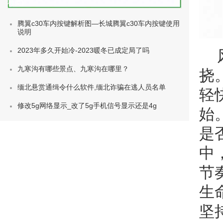
种类)
腾翼c30车内按键解析图—长城腾翼c30车内按键使用
说明
2023年多久开始冷-2023暖冬已成定局了吗
九寒沟有哪些景点、九寒沟在哪里？
挠
缅北悬赏通缉令什么软件,缅北诈骗在逃人员名单
轻
修改5g网络显示_改了5g手机信号显示还是4g
始
是
中
节
生
坚