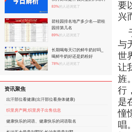
要
83%
的人还浏览了
兴
碧桂园排名地产多少名—碧桂
园排第几名
89%
的人还浏览了
与
长期喝每天订的鲜牛奶好吗_
世
喝鲜牛奶好还是奶粉好
78%
的人还浏览了
让
旌
行
资讯聚焦
是
出汗部位看健康(出汗部位看身体健康)
织里房产网;织里房子出售信息
憧
健康快乐的词语、健康快乐的词语取名
唱