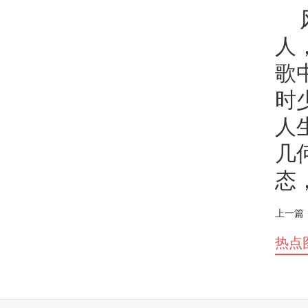
人
歌
时
人
几
态
上一篇
热点