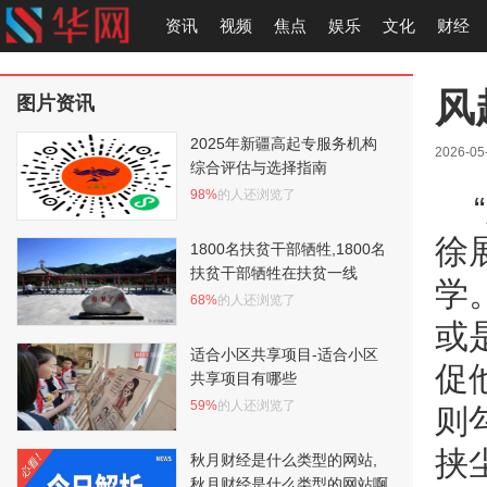
资讯
视频
焦点
娱乐
文化
财经
风
图片资讯
2025年新疆高起专服务机构
2026-05
综合评估与选择指南
98%
的人还浏览了
徐
1800名扶贫干部牺牲,1800名
扶贫干部牺牲在扶贫一线
学
68%
的人还浏览了
或
适合小区共享项目-适合小区
促
共享项目有哪些
59%
的人还浏览了
则
挟
秋月财经是什么类型的网站,
秋月财经是什么类型的网站啊