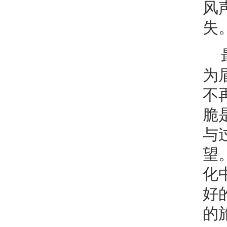
风
失
为
不
脆
与
望
化
好
的