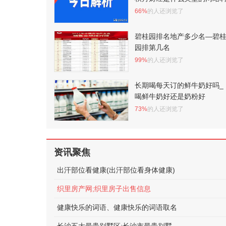
66%
的人还浏览了
碧桂园排名地产多少名—碧
园排第几名
99%
的人还浏览了
长期喝每天订的鲜牛奶好吗_
喝鲜牛奶好还是奶粉好
73%
的人还浏览了
资讯聚焦
出汗部位看健康(出汗部位看身体健康)
织里房产网;织里房子出售信息
健康快乐的词语、健康快乐的词语取名