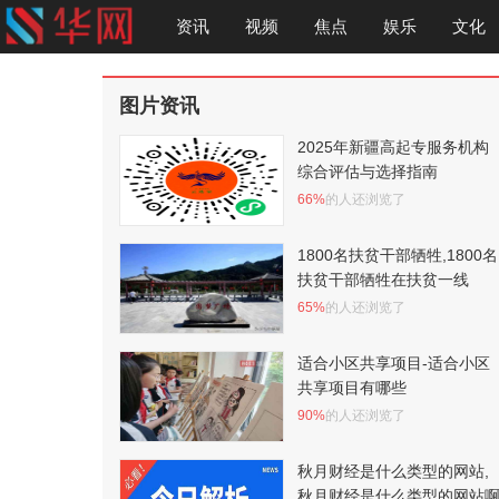
资讯
视频
焦点
娱乐
文化
图片资讯
2025年新疆高起专服务机构
综合评估与选择指南
66%
的人还浏览了
1800名扶贫干部牺牲,1800名
扶贫干部牺牲在扶贫一线
65%
的人还浏览了
适合小区共享项目-适合小区
共享项目有哪些
90%
的人还浏览了
秋月财经是什么类型的网站,
秋月财经是什么类型的网站