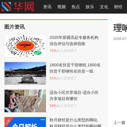
资讯
视频
焦点
娱乐
文化
财经
理
图片资讯
2025年新疆高起专服务机构
2026-07
综合评估与选择指南
72%
的人还浏览了
1800名扶贫干部牺牲,1800名
扶贫干部牺牲在扶贫一线
51%
的人还浏览了
适合小区共享项目-适合小区
共享项目有哪些
54%
的人还浏览了
秋月财经是什么类型的网站,
上一篇
秋月财经是什么类型的网站啊