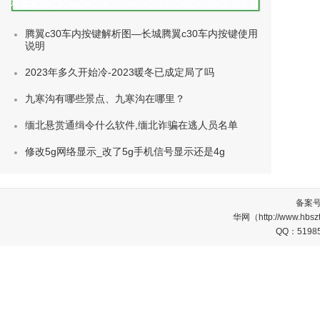
种类)
腾翼c30车内按键解析图—长城腾翼c30车内按键使用
说明
2023年多久开始冷-2023暖冬已成定局了吗
九寒沟有哪些景点、九寒沟在哪里？
缅北悬赏通缉令什么软件,缅北诈骗在逃人员名单
修改5g网络显示_改了5g手机信号显示还是4g
备案
华网（http://www.
QQ：5198